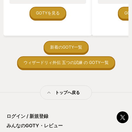
のゲームいっぱい
ていた。 ただ、Sha
在を知ってから、
GOTYを見る
GO
う。気になる。ほ
ゃった。あぁ、セ
っている。あっ、
がない少しだけだ
を始めると、覚え
間制限があって、
新着のGOTY一覧
取っ付きづらいじ
トコンベアの配置
ウィザードリィ外伝 五つの試練 の GOTY一覧
ん！このゲーム、
向けか？というの
の印象。 しかし
止する設定を有効
の仕組みの理解が
満足できるまで予
トップへ戻る
る！これにより沼
ミットがあるのに
に勤しんでしまう
型のローグライト
ログイン / 新規登録
をクリアしたら今
う気持ちを揺るが
みんなのGOTY・レビュー
後の報酬で「これ