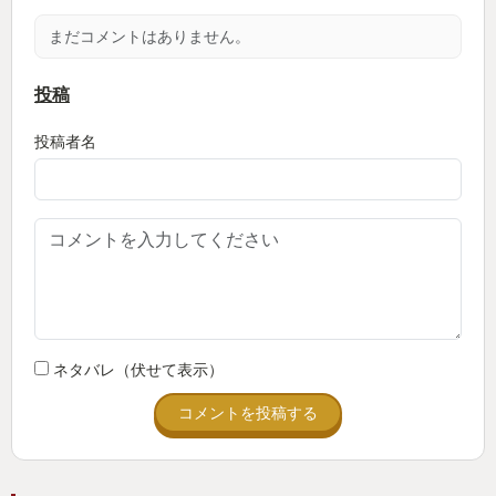
中なんだと思わせるような、荘厳なBGMが没入度を
まだコメントはありません。
より高める。
投稿
３ルート、それもフルボイスでルート毎のキャラの
投稿者名
リアクションも異なってくるため、とんでもなく永
く遊べる。一か月で190時間遊ぶほどにハマったが、
それでも全ルートを遊びつくしたとは言えないほど
のボリュームがある。
本作ではFEシリーズ従来の死亡した仲間は戻らな
い、緊張した運用が求められるクラシックモード/次
回以降の戦闘でも運用できるカジュアルモードが用
ネタバレ（伏せて表示）
意されている、それとは別に、敵の数や強さを３つ
コメントを投稿する
の難易度から変更できる。難しすぎると感じた場
合、後者の難易度はゲーム中に下げることができ
る。