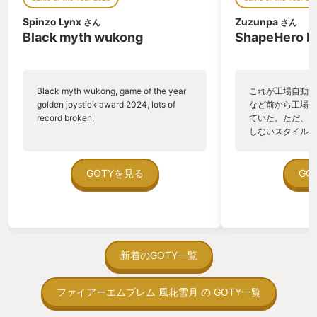
Spinzo Lynx
Zuzunpa
さん
さん
Black myth wukong
ShapeHero F
Black myth wukong, game of the year
これが工場自動化
golden joystick award 2024, lots of
など前から工場自
record broken,
ていた。ただ、P
しないスタイルだし、P
のゲームいっぱい
ていた。 ただ、Sha
在を知ってから、
GOTYを見る
GO
う。気になる。ほ
ゃった。あぁ、セ
っている。あっ、
がない少しだけだ
を始めると、覚え
間制限があって、
新着のGOTY一覧
取っ付きづらいじ
トコンベアの配置
ファイアーエムブレム 風花雪月 の GOTY一覧
ん！このゲーム、
向けか？というの