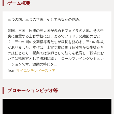
ゲーム概要
さらに、ゲーム中に詰みとなる手番をしてしまって
も巻き戻せる機能も実装されており、ストーリーを
楽しみたいプレイヤーや、ストラテジーゲームの初
三つの国、三つの学級、そしてあなたの物語。
心者でも簡単にプレイできる。
帝国、王国、同盟の三大国が占めるフォドラの大地。その中
央に位置する士官学校には、まるでフォドラの縮図のごと
総じて、ゲームの完成度・満足度はとても高い。前
く、三つの国の次期指導者たちが級長を務める、三つの学級
がありました。本作は、士官学校に集う個性豊かな生徒たち
のFEシリーズをプレイしているユーザーほど仕様の
の担任となり、授業では教師として彼らを教育し、戦場にお
変更に戸惑うこともあるが、慣れの範疇であり、自
いては指揮官として勝利に導く、ロールプレイングシミュレ
由度の高い育成やキャラクターに対する愛情をより
ーションです。激動の時代を…
注げる、素晴らしいゲームだと思う。
from
マイニンテンドーストア
プロモーションビデオ等