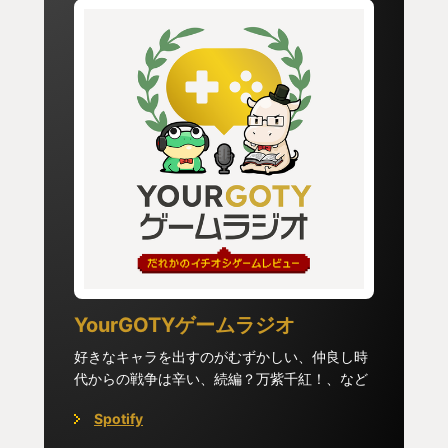
YourGOTYゲームラジオ
好きなキャラを出すのがむずかしい、仲良し時
代からの戦争は辛い、続編？万紫千紅！、など
Spotify