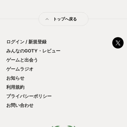
の印象。 しかし
止する設定を有効
の仕組みの理解が
満足できるまで予
トップへ戻る
る！これにより沼
ミットがあるのに
に勤しんでしまう
型のローグライト
ログイン / 新規登録
をクリアしたら今
う気持ちを揺るが
みんなのGOTY・レビュー
後の報酬で「これ
ゲームと出会う
ちゃうじゃぁん。
っと試すだけだか
ゲームラジオ
て、クリアしちゃ
酬きたよ。もう寝
お知らせ
・・・・・ 「ぉ
利用規約
た、クリアまでや
も工場自動化沼に
プライバシーポリシー
お問い合わせ