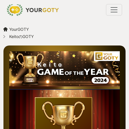
YourGOTY
KeitoのGOTY