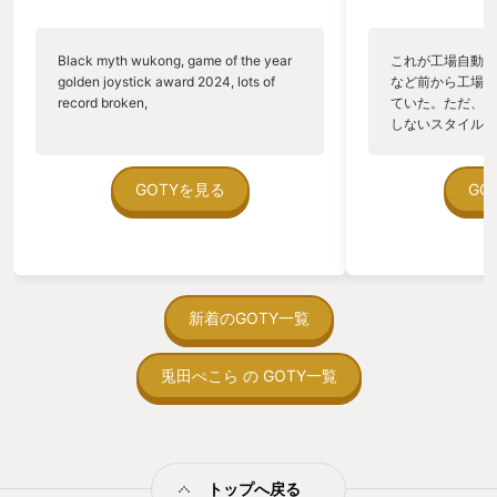
Black myth wukong, game of the year
これが工場自動化
golden joystick award 2024, lots of
など前から工場自
record broken,
ていた。ただ、P
しないスタイルだし、P
のゲームいっぱい
ていた。 ただ、Sha
在を知ってから、
GOTYを見る
GO
う。気になる。ほ
ゃった。あぁ、セ
っている。あっ、
がない少しだけだ
を始めると、覚え
間制限があって、
新着のGOTY一覧
取っ付きづらいじ
トコンベアの配置
兎田ぺこら の GOTY一覧
ん！このゲーム、
向けか？というの
の印象。 しかし
止する設定を有効
の仕組みの理解が
満足できるまで予
トップへ戻る