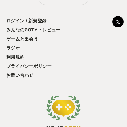
る！これにより沼
ミットがあるのに
に勤しんでしまう
型のローグライト
ログイン / 新規登録
をクリアしたら今
う気持ちを揺るが
みんなのGOTY・レビュー
後の報酬で「これ
ゲームと出会う
ちゃうじゃぁん。
っと試すだけだか
ラジオ
て、クリアしちゃ
酬きたよ。もう寝
利用規約
・・・・・ 「ぉ
プライバシーポリシー
た、クリアまでや
も工場自動化沼に
お問い合わせ