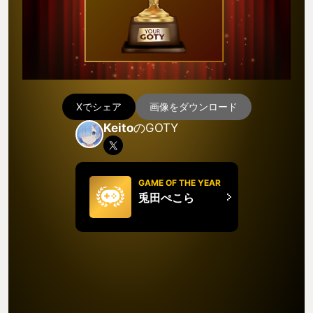
Xでシェア
画像をダウンロード
Keito
のGOTY
GAME OF THE YEAR
兎田ぺこら