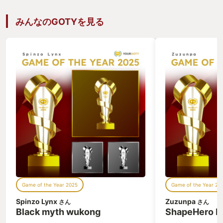
みんなのGOTYを見る
Game of the Year 2025
Game of the Year 20
Spinzo Lynx
Zuzunpa
さん
さん
Black myth wukong
ShapeHero F