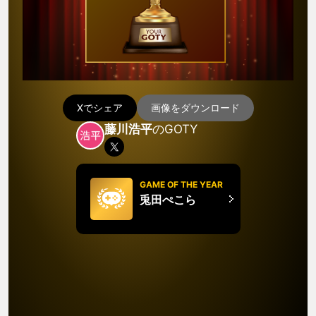
Xでシェア
画像をダウンロード
藤川浩平
のGOTY
GAME OF THE YEAR
兎田ぺこら