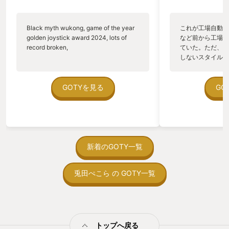
Black myth wukong, game of the year
これが工場自動化
golden joystick award 2024, lots of
など前から工場自
record broken,
ていた。ただ、P
しないスタイルだし、P
のゲームいっぱい
ていた。 ただ、Sha
在を知ってから、
GOTYを見る
GO
う。気になる。ほ
ゃった。あぁ、セ
っている。あっ、
がない少しだけだ
を始めると、覚え
間制限があって、
新着のGOTY一覧
取っ付きづらいじ
トコンベアの配置
兎田ぺこら の GOTY一覧
ん！このゲーム、
向けか？というの
の印象。 しかし
止する設定を有効
の仕組みの理解が
満足できるまで予
トップへ戻る