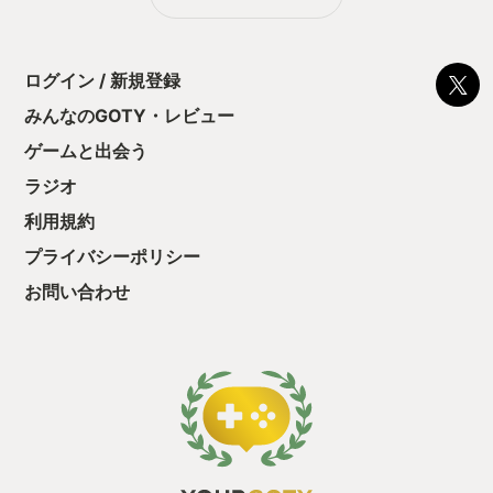
る！これにより沼
ミットがあるのに
に勤しんでしまう
型のローグライト
ログイン / 新規登録
をクリアしたら今
う気持ちを揺るが
みんなのGOTY・レビュー
後の報酬で「これ
ゲームと出会う
ちゃうじゃぁん。
っと試すだけだか
ラジオ
て、クリアしちゃ
酬きたよ。もう寝
利用規約
・・・・・ 「ぉ
プライバシーポリシー
た、クリアまでや
も工場自動化沼に
お問い合わせ