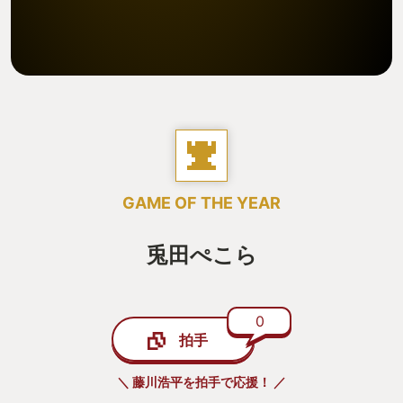
GAME OF THE YEAR
兎田ぺこら
0
拍手
＼ 藤川浩平を拍手で応援！ ／