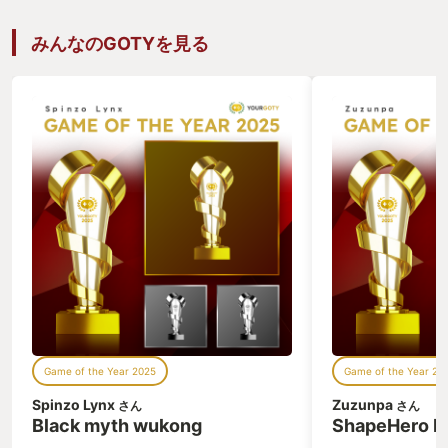
みんなのGOTYを見る
Game of the Year 2025
Game of the Year 20
Spinzo Lynx
Zuzunpa
さん
さん
Black myth wukong
ShapeHero F