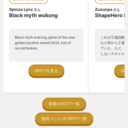
Spinzo Lynx
Zuzunpa
さん
さん
Black myth wukong
ShapeHero F
Black myth wukong, game of the year
これが工場自動化
golden joystick award 2024, lots of
など前から工場自
record broken,
ていた。ただ、P
しないスタイルだし、P
のゲームいっぱい
ていた。 ただ、Sha
在を知ってから、
GOTYを見る
GO
う。気になる。ほ
ゃった。あぁ、セ
っている。あっ、
がない少しだけだ
を始めると、覚え
間制限があって、
新着のGOTY一覧
取っ付きづらいじ
トコンベアの配置
兎田ぺこら の GOTY一覧
ん！このゲーム、
向けか？というの