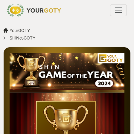
YourGOTY
SHiNのGOTY