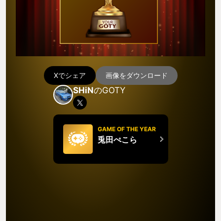
Xでシェア
画像をダウンロード
SHiN
のGOTY
GAME OF THE YEAR
兎田ぺこら