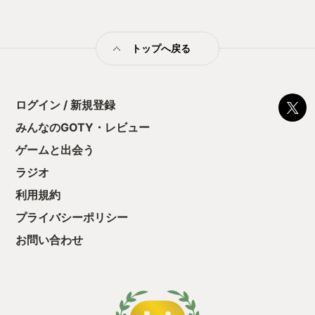
の印象。 しかし
止する設定を有効
の仕組みの理解が
満足できるまで予
トップへ戻る
る！これにより沼
ミットがあるのに
に勤しんでしまう
型のローグライト
ログイン / 新規登録
をクリアしたら今
う気持ちを揺るが
みんなのGOTY・レビュー
後の報酬で「これ
ゲームと出会う
ちゃうじゃぁん。
っと試すだけだか
ラジオ
て、クリアしちゃ
酬きたよ。もう寝
利用規約
・・・・・ 「ぉ
プライバシーポリシー
た、クリアまでや
も工場自動化沼に
お問い合わせ