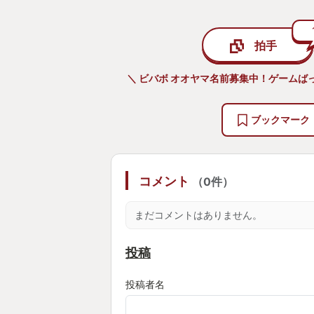
この時間が楽しくて好きなのだが誰
のは仕方がないのであろう。
拍手
なので私はこのゲームを他人に勧め
私だけが好きなゲームでいいのだか
＼ ビバボ オオヤマ名前募集中！ゲームば
ブックマーク
コメント
（0件）
まだコメントはありません。
投稿
投稿者名