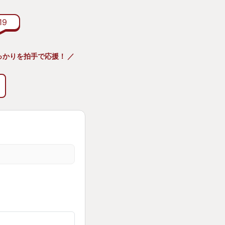
もわかってくれない
19
たりはしない。
ら。
っかりを拍手で応援！ ／