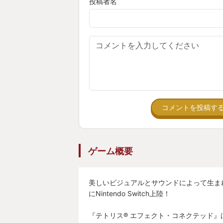
投稿者名
古き良きテトリスが好きな方、音ゲ
リスで新感覚を味わってみたい方、
リスを体験してみてはいかがでしょ
コメントを投稿す
ゲーム概要
美しいビジュアルとサウンドによって生ま
にNintendo Switch上陸！
『テトリス® エフェクト・コネクテッド』