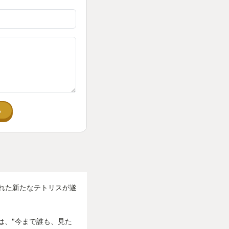
ーが好きな方、テト
ぜひ一度こんなテト
う。
る
れた新たなテトリスが遂
は、"今まで誰も、見た