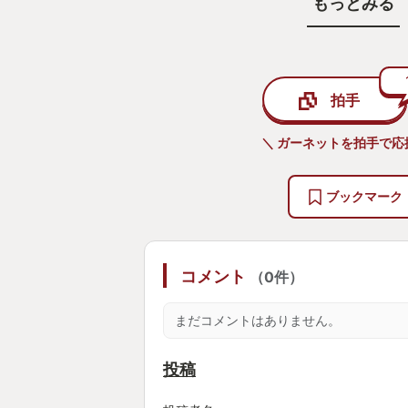
もっとみる
け、その効果が画面の映像に『効果
い変化していく…。まるで美麗な音
は？と錯覚させられる様な、視覚と
詰めて進化させたテトリスと表現す
拍手
か。あぁ、言葉や文字では上手に伝
もどかしい〜っ！
＼ ガーネットを拍手で応
そんなワンプッシュによる『効果』
ぶられる新感覚でありながら、懐か
ブックマーク
タイルのテトリスでした。
一人でプレイしながら音楽や映像を
コメント
（0件）
ん、人がプレイしてる横で画面を見
な音楽や映像を集中して楽しむのも
まだコメントはありません。
ただ音や映像に心を引き込まれ過ぎ
操作がうっかりしてしまう…という
投稿
いう心理的な『効果』に悩まされた