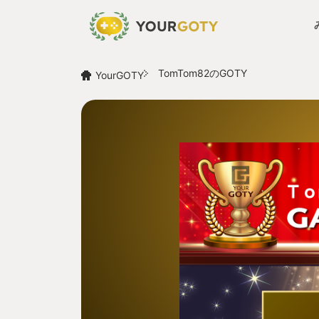
TomTom82のGOTY
YourGOTY