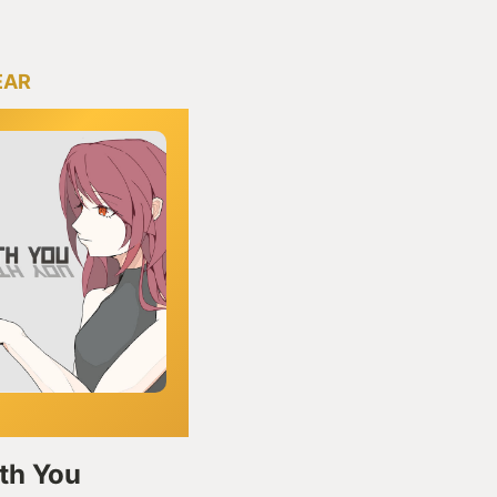
EAR
ith You