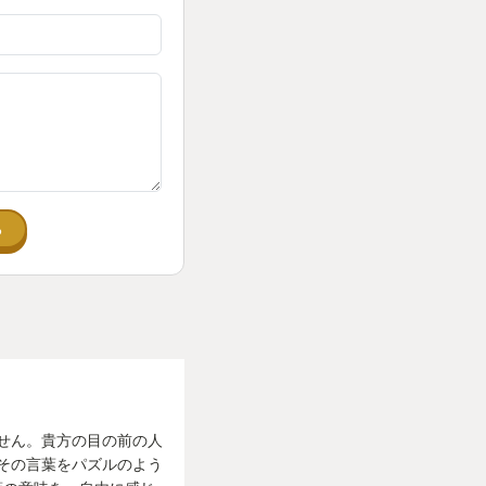
ている。
理解しようとする。
ている自分がいまし
たかのように…
る
ていく。
物語は、すべて正しい
せん。貴方の目の前の人
。
その言葉をパズルのよう
いことに