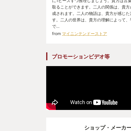
に1ピースずつ推理しましょう。貴方は言
取ることができます。二人の関係は、貴方
温かみと心地良さを感じました。
成されます。二人の物語は、貴方が感じた
す。二人の世界は、貴方の理解によって、
落ち着いた美しいBGMと、
で…
オールドデザインのグラフィックも
from
マイニンテンドーストア
ゲームの雰囲気にマッチしています
プロモーションビデオ等
そんな
7 Days to End with You
をYour GOTY に選ばせて頂きまし
最後まで読んで頂き、
ありがとうございました。
ショップ・メーカ