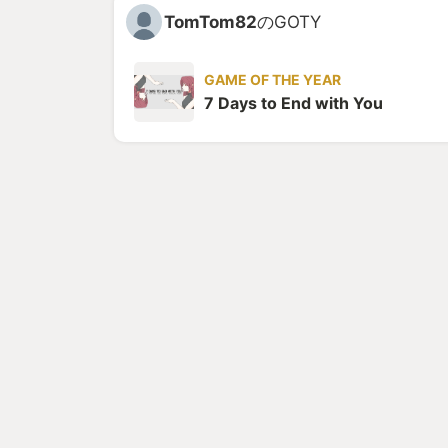
TomTom82
のGOTY
GAME OF THE YEAR
7 Days to End with You