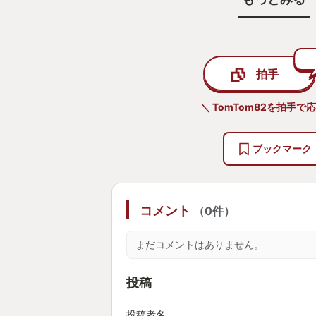
気になる。
とにかく気になる。
拍手
番組を聴くと、
＼ TomTom82を拍手で
パーソナリティさんの落ち着いた語
分かりやすい説明。
ブックマーク
ネタバレの最大限の配慮。
その中に秘められたこのゲームへの
コメント
（0件）
３０分後、ゲームをダウンロード購
プレイする自分がいました。
まだコメントはありません。
ゲームを始めると、
投稿
目の前に現れる見知らぬ女性。
何を言っているかさっぱり分からな
投稿者名