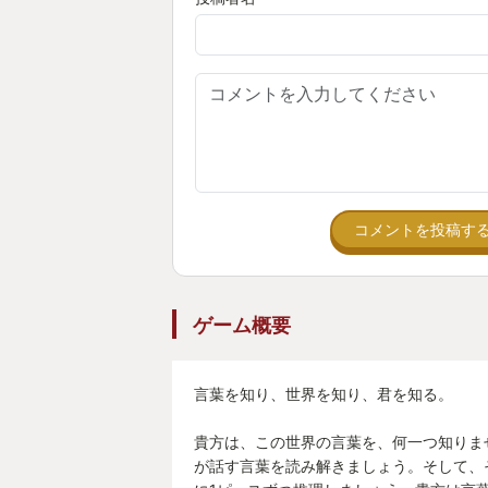
何かを一生懸命伝えようとしてくれ
自分もその想いに応えようと必死に
いつの間にか時間を忘れてプレイし
た。
まるで子供の時の好奇心を思い出し
コメントを投稿す
繰り返しプレイする中で、
自分なりの辞書と、
ゲーム概要
自分なりのストーリーが出来上がっ
“貴方が感じ、受け取ったすべての
言葉を知り、世界を知り、君を知る。
でしょう。”
貴方は、この世界の言葉を、何一つ知りま
と、制作者サイドの言葉にあります
が話す言葉を読み解きましょう。そして、
自分なりに紡いだ物語を否定されな