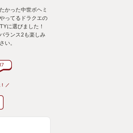
たかった中世ボヘミ
まやってるドラクエの
TYに選びました！
バランス2も楽しみ
さい。
17
！ ／