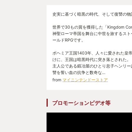
史実に基づく暗黒の時代、そして復讐の物
世界で30もの賞を獲得した「Kingdom Come:
神聖ローマ帝国を舞台に中世を旅するスト
ールドRPGです。
ボヘミア王国1403年、人々に愛された皇
けに、王国は暗黒時代に突き落とされた。
主人公である鍛冶屋のひとり息子ヘンリー
讐を誓い血の抗争と数奇な…
from
マイニンテンドーストア
プロモーションビデオ等