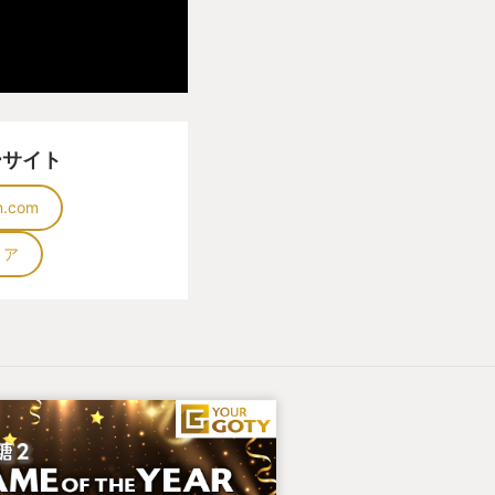
ーサイト
on.com
トア