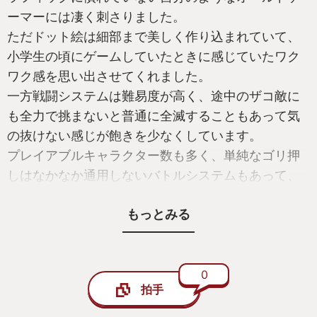
ーマーには凄く刺さりました。
ただドット絵は細部まで美しく作り込まれていて、
小学生の頃にゲームしていたときに感じていたワク
ワク感を思い出させてくれました。
一方戦闘システムは難易度が高く、途中のザコ敵に
も全力で挑まないと普通に全滅することもあって気
の抜けない感じが飽きを少なくしています。
プレイアブルキャラクター数も多く、単純なゴリ押
しはなかなか通用しないバトルシステムもあって、
前線に立つキャラを入れ替えながら回復したり、オ
もっとみる
ーバーヒートゲージという独自システムがいい駆け
引きを生みアクセントになっています。
そしてなによりシナリオが…とても良い！！一人ひ
とりのキャラが雑に扱われておらず、愛着を持って
0
拍手
冒険に臨むことが出来ました。
結果的にプレイ時間は40〜50時間かかり、長編RPG