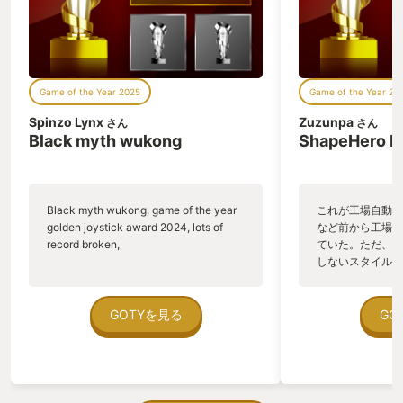
なり高めです…ぐぎぎ…。 理不尽極まり
めることになりまし
ない集中砲火にあってあっけなく全滅し
現在ではゲームカ
たりすることもあるのですが、どちらか
からは落ちていま
と言えば「えっ…なんで今の動きでやら
ーム内容について
れたの…？」という想定外の負け方をす
の世界をベースと
Game of the Year 2025
Game of the Year 20
ることの方が多いような気がします。 な
ーリーに沿いなが
ので、「はぁ？つまんねーやめやめ」っ
助けたり、魔物を
Spinzo Lynx
Zuzunpa
さん
さん
て方も当然いそうですし、「あーもう！
を開拓していくと
Black myth wukong
ShapeHero F
次は失敗しないから！本当に次はいける
ーリーはとても分
から！！許さんぞカカロット！！！」っ
はまぁそうなるだ
て方もいらっしゃるかと思います。 前者
展開も多々ありま
のタイプの方は他の方がYOUR GOTYに
れがとても良かっ
Black myth wukong, game of the year
これが工場自動化
選ばれている素晴らしいタイトルから選
はとても親切で、
golden joystick award 2024, lots of
など前から工場自
びなおす方が良いかと思いますが、後者
のかを分かりやす
record broken,
ていた。ただ、P
を選ばれる稀有な方は是非騙されたと思
サンドボックス系
しないスタイルだし、P
って遊んでみていただきたいです。 【や
を感じることなく
のゲームいっぱい
ってみてもいいけど、どのプラットフォ
た。 中でも主人
ていた。 ただ、Sha
ームで遊べるん？】 今回このレビュー書
に、周りの仲間達
在を知ってから、
GOTYを見る
GO
くまで知らなかったんですが、iOSと
に褒めてくれるの
う。気になる。ほ
Androidに対応しているようなのでスマ
を続けるモチベー
ゃった。あぁ、セ
ートフォンでも遊べます！うーん、気
れたと思っていま
っている。あっ、
軽！ その他はNintendo Switch、、Xbox
れることって重要
がない少しだけだ
One、Microsoft Windows、Xbox Series
シーンでもありま
を始めると、覚え