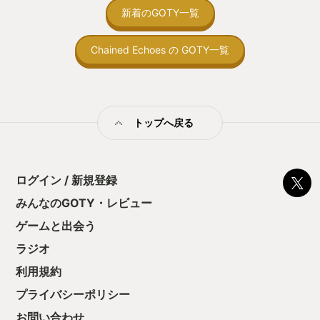
X/Sに対応しています。 ちなみに私は
グ作品では一言二
間制限があって、
新着のGOTY一覧
Nintendo Switchで遊んでいますがとて
ような、いわゆる
取っ付きづらいじ
も快適ですよ！ 【お前の話が長いから
も個性があり、主
トコンベアの配置
50文字以内で要約して】 手持ちのカー
れていく物語でも
Chained Echoes の GOTY一覧
ん！このゲーム、
ドをせっせと強化して、半ギレになりな
はぶっきらぼうな
向けか？というの
がらも遊んでしまう中毒性の高いゲーム
しながらも、次第
の印象。 しかし
です！（45文字） スキマ時間にちょっ
く…。 そういう
止する設定を有効
と遊ぶにも良いゲームなので、この機会
ぇ、私は大好きで
の仕組みの理解が
にウィッシュリストに放り込むなりして
ンクエストから来
満足できるまで予
トップへ戻る
是非チェックしてみてください！
ぎやまこういち先
る！これにより沼
曲が使用されてい
ミットがあるのに
使うのは反則でし
に勤しんでしまう
が浮かぶ場面もあ
型のローグライト
ん、涙が浮かぶで
ログイン / 新規登録
をクリアしたら今
いました。 強が
う気持ちを揺るが
みんなのGOTY・レビュー
した。 ゲームを
後の報酬で「これ
で、「鉄鉱石が足
ゲームと出会う
ちゃうじゃぁん。
「あのモンスター
っと試すだけだか
よ！」とか言いな
ラジオ
て、クリアしちゃ
良かったと思って
酬きたよ。もう寝
利用規約
もが寝ているうち
・・・・・ 「ぉ
ですが、夜中にガ
プライバシーポリシー
た、クリアまでや
をプレイする大人
も工場自動化沼に
なくて助かりまし
お問い合わせ