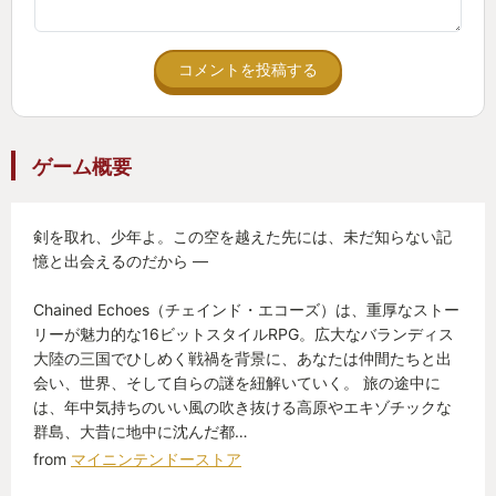
コメントを投稿する
ゲーム概要
剣を取れ、少年よ。この空を越えた先には、未だ知らない記
憶と出会えるのだから —
Chained Echoes（チェインド・エコーズ）は、重厚なストー
リーが魅力的な16ビットスタイルRPG。広大なバランディス
大陸の三国でひしめく戦禍を背景に、あなたは仲間たちと出
会い、世界、そして自らの謎を紐解いていく。 旅の途中に
は、年中気持ちのいい風の吹き抜ける高原やエキゾチックな
群島、大昔に地中に沈んだ都…
from
マイニンテンドーストア