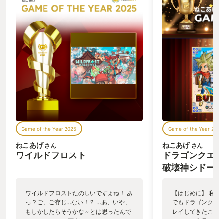
Game of the Year 2025
Game of the Year 20
ねこあげ
ねこあげ
さん
さん
ワイルドフロスト
ドラゴンクエ
破壊神シドー
ワイルドフロストたのしいですよね！ あ
【はじめに】 私は
っ？ご、ご存じ…ない！？ …あ、いや、
でもドラゴンクエ
もしかしたらそうかな～とは思ったんで
レイしてきたこと