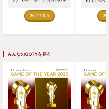
すよ！ いやー、面白いんですけどマイナ
れもある作品です
ーですもんね、このゲーム。 いえいえ、
ストがいわゆるサ
大丈夫ですよ。 今日はワイルドフロスト
ンジされた、従来
のこと知らない方に一方的に愛をこめて
は異なるスピンオ
GOTYを見る
GO
このゲームのこと伝えますので！ 【ワイ
です。 正直なと
ルドフロストって何…？知らん…怖…】
ームに対し関心が
ワイルドフロストは2022年にリリース
故なら私はマイン
されたローグライクデッキ構築ゲームで
森ようなゲームに
す。 ローグライクデッキ構築ゲームって
面白いのか分から
なんぞや？って方は「Slay the Spire」
った人間だったこ
っていう元祖長浜ラーメンみたいな大御
作品がお好きな方
所タイトルがありますのでそちらを参照
ん！） 一方で私
みんなのGOTYを見る
されてください。 舞台は雪に覆われたツ
トが大好きで、こ
ンドラ地方。 主人公であるあなたは三つ
り、動画サイトで
のタイプの異なる部族を率いてマップの
りしています。 
最奥を目指します。 道中では新たな仲間
ドラゴンクエスト
との出会いやアイテムの入手、便利なア
「そういうゲーム
イテムを販売しているショップなどがあ
くらいの状況でし
り、手札であるデッキを強化していきな
クエストビルダーズ2
がら手ごわい敵モンスターを撃破してい
のゲームカタログ
きましょう。 【ふーん、…んで面白い
て、マインクラフ
の？】 正直なところ結構人を選ぶゲーム
ストなら子どもと
かもしれません。 というのも可愛らしい
な…という、なん
絵柄とは裏腹にゲーム難易度としてはか
二人でセーブデー