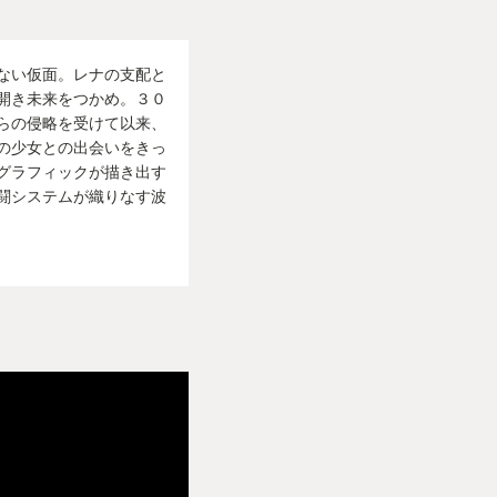
ない仮面。レナの支配と
開き未来をつかめ。３０
らの侵略を受けて以来、
の少女との出会いをきっ
グラフィックが描き出す
闘システムが織りなす波