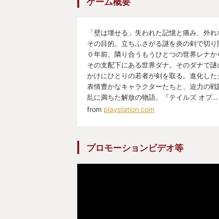
ゲーム概要
「壁は壊せる」失われた記憶と痛み、外れ
その目的。立ちふさがる謎を炎の剣で切り
０年前、隣り合うもうひとつの世界レナか
その支配下にある世界ダナ。そのダナで謎
かけにひとりの若者が剣を取る。進化した
表情豊かなキャラクターたちと、迫力の戦
乱に満ちた解放の物語。『テイルズ オブ…
from
playstation.com
プロモーションビデオ等