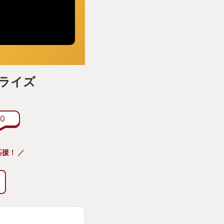
アライズ
0
応援！ ／