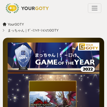
YourGOTY
まっちゃん｜ｹﾞ-ﾐﾌｨｹｰｼｮﾝのGOTY