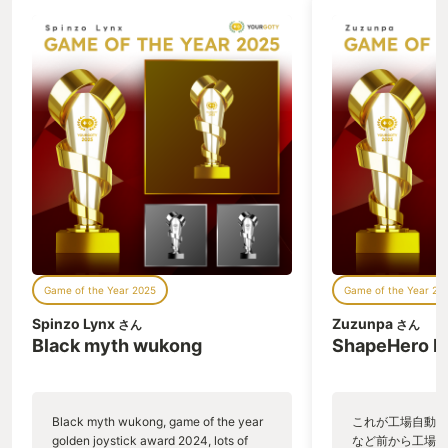
Game of the Year 2025
Game of the Year 20
Spinzo Lynx
Zuzunpa
さん
さん
Black myth wukong
ShapeHero F
Black myth wukong, game of the year
これが工場自動化
golden joystick award 2024, lots of
など前から工場自