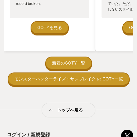
record broken,
ていた。ただ、P
しないスタイルだし、P
のゲームいっぱい
ていた。 ただ、Sha
在を知ってから、
GOTYを見る
GO
う。気になる。ほ
ゃった。あぁ、セ
っている。あっ、
がない少しだけだ
を始めると、覚え
間制限があって、
新着のGOTY一覧
取っ付きづらいじ
トコンベアの配置
モンスターハンターライズ：サンブレイク の GOTY一覧
ん！このゲーム、
向けか？というの
の印象。 しかし
止する設定を有効
の仕組みの理解が
満足できるまで予
トップへ戻る
る！これにより沼
ミットがあるのに
に勤しんでしまう
型のローグライト
ログイン / 新規登録