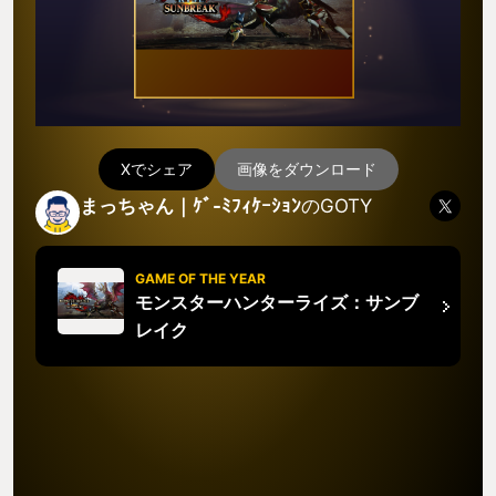
Xでシェア
画像をダウンロード
まっちゃん｜ｹﾞ-ﾐﾌｨｹｰｼｮﾝ
のGOTY
GAME OF THE YEAR
モンスターハンターライズ：サンブ
レイク