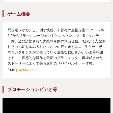
ゲーム概要
死を逸（かわ）し、倒す快感。未曽有の生物災害“ラクーン事
件”から 6年―。エージェントとなったレオン・S・ケネディ
へ舞い込む誘拐された大統領令嬢の救出任務。“狂気”に支配さ
れた地へ足を踏み入れたレオンの行く末とは…。生と死、恐
怖とカタルシスが交錯していく過酷な救出劇が、いま幕を開
ける―。直感的な操作と最新のグラフィック、再構成された
ストーリーによって蘇る最新のサバイバルホラー体験。
from
playstation.com
プロモーションビデオ等