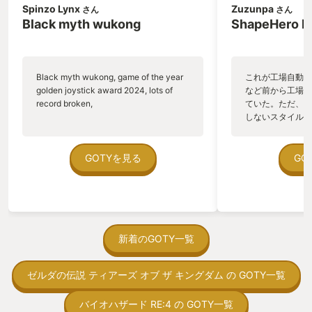
Spinzo Lynx
Zuzunpa
さん
さん
Black myth wukong
ShapeHero F
Black myth wukong, game of the year
これが工場自動化
golden joystick award 2024, lots of
など前から工場自
record broken,
ていた。ただ、P
しないスタイルだし、P
のゲームいっぱい
ていた。 ただ、Sha
在を知ってから、
GOTYを見る
GO
う。気になる。ほ
ゃった。あぁ、セ
っている。あっ、
がない少しだけだ
を始めると、覚え
間制限があって、
新着のGOTY一覧
取っ付きづらいじ
トコンベアの配置
ゼルダの伝説 ティアーズ オブ ザ キングダム の GOTY一覧
ん！このゲーム、
向けか？というの
の印象。 しかし
バイオハザード RE:4 の GOTY一覧