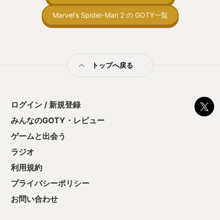
止する設定を有効
の仕組みの理解が
Marvel's Spider-Man 2 の GOTY一覧
満足できるまで予
る！これにより沼
ミットがあるのに
に勤しんでしまう
型のローグライト
トップへ戻る
をクリアしたら今
う気持ちを揺るが
後の報酬で「これ
ちゃうじゃぁん。
ログイン / 新規登録
っと試すだけだか
て、クリアしちゃ
みんなのGOTY・レビュー
酬きたよ。もう寝
・・・・・ 「ぉ
ゲームと出会う
た、クリアまでや
ラジオ
も工場自動化沼に
利用規約
プライバシーポリシー
お問い合わせ