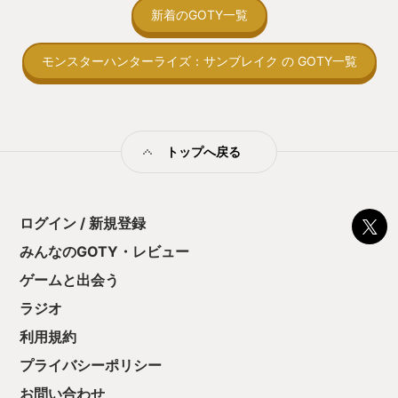
間制限があって、
新着のGOTY一覧
取っ付きづらいじ
トコンベアの配置
モンスターハンターライズ：サンブレイク の GOTY一覧
ん！このゲーム、
向けか？というの
の印象。 しかし
止する設定を有効
の仕組みの理解が
満足できるまで予
トップへ戻る
る！これにより沼
ミットがあるのに
に勤しんでしまう
型のローグライト
ログイン / 新規登録
をクリアしたら今
う気持ちを揺るが
みんなのGOTY・レビュー
後の報酬で「これ
ゲームと出会う
ちゃうじゃぁん。
っと試すだけだか
ラジオ
て、クリアしちゃ
酬きたよ。もう寝
利用規約
・・・・・ 「ぉ
プライバシーポリシー
た、クリアまでや
も工場自動化沼に
お問い合わせ