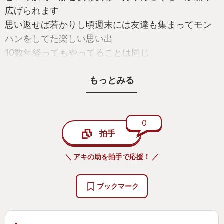
広げられます
思い返せば若かりし頃週末には友達も集まってモン
ハンをしてた楽しい思い出
10数年経ってもやってることは同じ
結局旦那と狩に行くのです
もっとみる
そんな夫婦の仲を取り持ってくれる(モンハンが原因
で喧嘩もありますが(笑))ゲームがやはり私の今年の
no1ゲームかなと
0
拍手
モンハンシリーズは過去にもたくさん出てます
が、私は久しぶりのモンハン
＼ アキの助を拍手で応援！ ／
RISEは過去死にまくり1人で3乙してしまうのもざら
だった私でも非常にやりやすく高難易度を除き狩れ
ブックマーク
るのが楽しい！
コールドドリンク忘れたー！なんて事にもならない
し何かアイテム忘れてもテントに取りに行くのもで