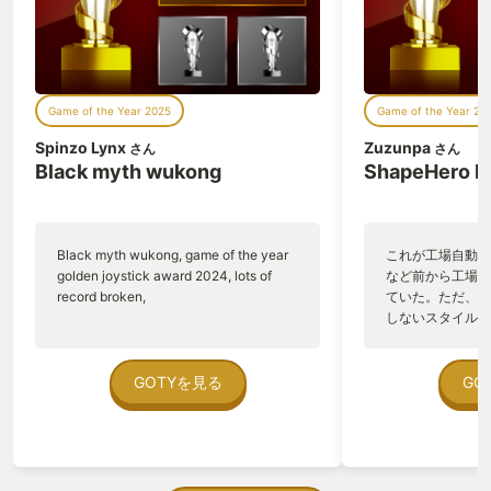
Game of the Year 2025
Game of the Year 20
Spinzo Lynx
Zuzunpa
さん
さん
Black myth wukong
ShapeHero F
Black myth wukong, game of the year
これが工場自動化
golden joystick award 2024, lots of
など前から工場自
record broken,
ていた。ただ、P
しないスタイルだし、P
のゲームいっぱい
ていた。 ただ、Sha
在を知ってから、
GOTYを見る
GO
う。気になる。ほ
ゃった。あぁ、セ
っている。あっ、
がない少しだけだ
を始めると、覚え