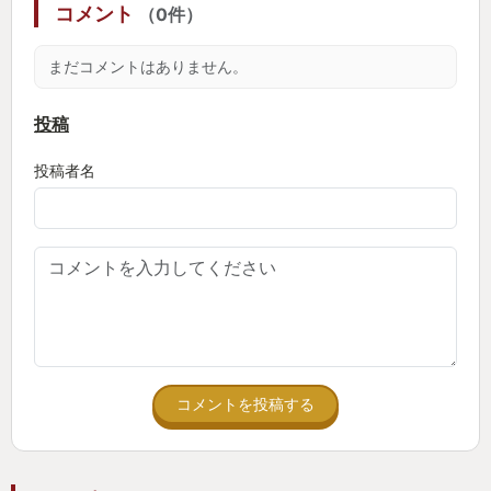
コメント
（0件）
きる
途中で装備も変えれるし
まだコメントはありません。
過去分厚い攻略本片手にどこに鉱物あったっけ？と
かしてたけどマップに全て表示してくれてて方向音
投稿
痴にはありがたい！
投稿者名
初心者や過去モンハンが苦手だった人でも十二分に
楽しめる作品です
またswitchのソフトなのも個人的には凄く良いと思
っていて持ち運べるので寝る前のちょっとした時間
にとりあえず1戦だけ行く？が出来るのも魅力かなと
思います
据置型でTVつけて〜って結構面倒ですが枕元に置い
ててすぐ手元で出来る
コメントを投稿する
このお手軽感も長く遊べた理由かなっと
夫婦の絆を高めてくれたモンハンライズ/サンブレイ