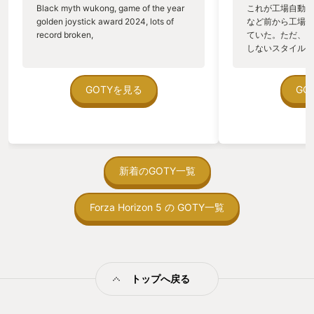
Black myth wukong, game of the year
これが工場自動化
golden joystick award 2024, lots of
など前から工場自
record broken,
ていた。ただ、P
しないスタイルだし、P
のゲームいっぱい
ていた。 ただ、Sha
在を知ってから、
GOTYを見る
GO
う。気になる。ほ
ゃった。あぁ、セ
っている。あっ、
がない少しだけだ
を始めると、覚え
間制限があって、
新着のGOTY一覧
取っ付きづらいじ
トコンベアの配置
Forza Horizon 5 の GOTY一覧
ん！このゲーム、
向けか？というの
の印象。 しかし
止する設定を有効
の仕組みの理解が
満足できるまで予
トップへ戻る
る！これにより沼
ミットがあるのに