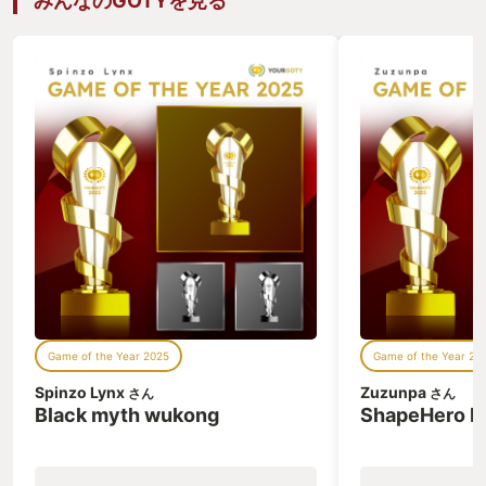
みんなのGOTYを見る
Game of the Year 2025
Game of the Year 20
Spinzo Lynx
Zuzunpa
さん
さん
Black myth wukong
ShapeHero F