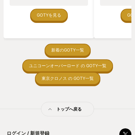
のゲームいっぱい
ていた。 ただ、Sha
在を知ってから、
GOTYを見る
GO
う。気になる。ほ
ゃった。あぁ、セ
っている。あっ、
がない少しだけだ
を始めると、覚え
間制限があって、
新着のGOTY一覧
取っ付きづらいじ
トコンベアの配置
ユニコーンオーバーロード の GOTY一覧
ん！このゲーム、
向けか？というの
の印象。 しかし
東京クロノス の GOTY一覧
止する設定を有効
の仕組みの理解が
満足できるまで予
る！これにより沼
ミットがあるのに
トップへ戻る
に勤しんでしまう
型のローグライト
をクリアしたら今
う気持ちを揺るが
ログイン / 新規登録
後の報酬で「これ