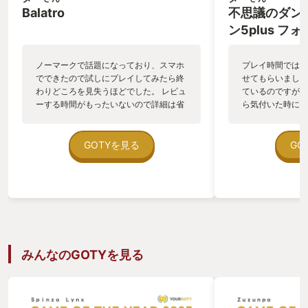
Balatro
不思議のダン
ン5plus 
運命のダイス
ノーマークで話題になっており、スマホ
プレイ時間では今
でできたので試しにプレイしてみたら終
せてもらいました
わりどころを見失うほどでした。 レビュ
ているのですが気
ーする時間がもったいないので詳細は省
ら気付いた時には
きますが言葉では説明できない面白さが
ました。 すぐに
あります！ インスクリプションのカード
時間はあっという
ゲーム部分を楽しめた方なら是非おすす
なことで100時
GOTYを見る
GO
めてす。
年はゲームをプレ
きたので据え置き
っていたのですが
のゲームをしてい
来のシレンのスマ
レイしていました
ると操作性も向上
ったです。
みんなのGOTYを見る