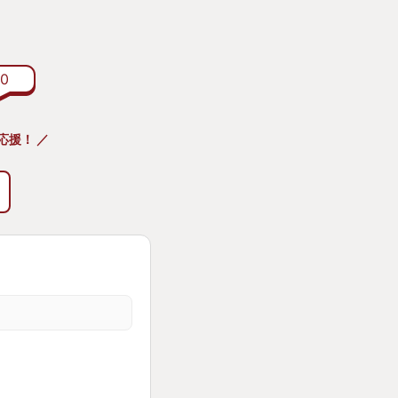
を潜っております。
0
応援！ ／