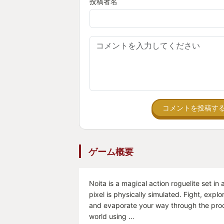
投稿者名
コメントを投稿す
ゲーム概要
Noita is a magical action roguelite set in
pixel is physically simulated. Fight, explo
and evaporate your way through the pro
world using …