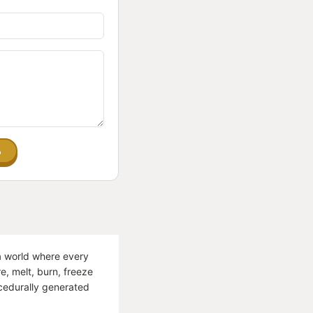
る
 a world where every
re, melt, burn, freeze
cedurally generated