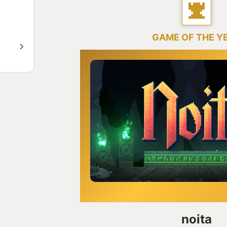
GAME OF THE Y
noita