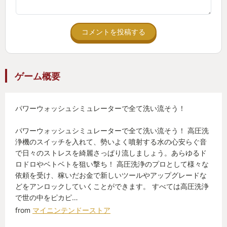
再度虚無感に襲われるのを楽しみ？にしている自分
がいる気がする。
コメントを投稿する
今やろうと思わなくても、ふと虚無感に襲われたと
き
ゲーム概要
この「PowerWash Simulator」をプレイしてみてほ
しいと思う。
パワーウォッシュシミュレーターで全て洗い流そう！
パワーウォッシュシミュレーターで全て洗い流そう！ 高圧洗
浄機のスイッチを入れて、勢いよく噴射する水の心安らぐ音
で日々のストレスを綺麗さっぱり流しましょう。あらゆるド
ロドロやベトベトを狙い撃ち！ 高圧洗浄のプロとして様々な
依頼を受け、稼いだお金で新しいツールやアップグレードな
どをアンロックしていくことができます。 すべては高圧洗浄
で世の中をピカピ…
from
マイニンテンドーストア