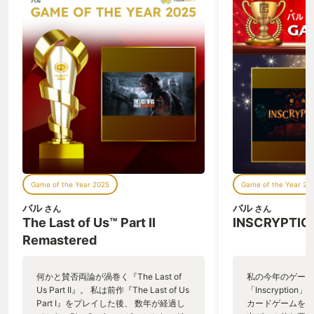
Game of the Year 2025
Game of the Year 20
バル
バル
さん
さん
The Last of Us™ Part II
INSCRYPTIO
Remastered
何かと賛否両論が渦巻く『The Last of
私の今年のゲーム
Us Part II』。 私は前作『The Last of Us
「Inscryptio
Part I』をプレイした後、 数年が経過し
カードゲームをメ