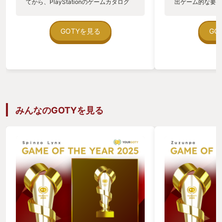
てから、PlayStationのゲームカタログ
出ゲーム的な要素
に追加されたことをきっかけにプレイを
っているジャンル
始めた。 実は、事前にプレイ動画を見て
暗い小屋で謎の人
いた妻からは「内容がつらすぎるからや
ームは、シンプル
GOTYを見る
GO
らないほうがいいよ」と助言されてい
く、毎回違う戦略
た。 しかし、その忠告が、逆に私の「こ
し、カードゲーム
のゲームを自分で体験したい」という強
中に隠された手が
い動機付けになった。 物語は前作から数
きをしたりするこ
年後からスタートするが、 プレイを進め
きます。 このゲ
るうちに、前作の主人公であるジョエル
で意味ありげなオ
とエリーの関係が複雑で微妙な状態にあ
うなカードが登場
ることが伺えた。 また、プレイヤーの視
表しているのか、
みんなのGOTYを見る
点が同年代のキャラクターであるアビー
ているのか、全容
と入れ替わったり、 頻繁に過去の回想が
構成に強烈に惹き
挟まれたりと、物語の理解が一時的に難
レ厳禁な作品なの
しくなることもあった。 しかし、この視
が、評判どおりの
点の入れ替わりこそが、本作の最も優れ
ードゲームが好き
ている点であり、 同時にゲームのテーマ
きや世界観に興味
を深く、重くしている核の部分だと思
できます。 色々
う。 本作の『Remastered』版では、キ
が、ぜひ自分の目
ャラクターの微細な表情、 髪の質感とい
い。
った描写の進化が目覚ましく、登場人物
の複雑な心情が鮮明に伝わってきた。 他
のゲームではムービーで済ませてしまう