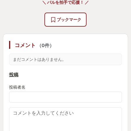
＼ バルを拍手で応援！ ／
壁やサッシ、手すりなどのパーツごとに目標の清掃
率が細かく設定されていて、
ブックマーク
きれいになると「チーン」という効果音がなる。
この効果音ときれいになっていく爽快感がなんとも
コメント
（0件）
言えず、
あと１パーツ。いやもうちょっともうちょっ
まだコメントはありません。
と・・・。と沼に沈んでいく感覚。
投稿
そして全体がきれいになったあと定点カメラで撮ら
投稿者名
れた写真で振り返り。
これもまた頑張りを評価されているような感じで達
成感がある。
現在無料DLCも複数出ておりボリュームも満点です
べてプレイしきれていないが、