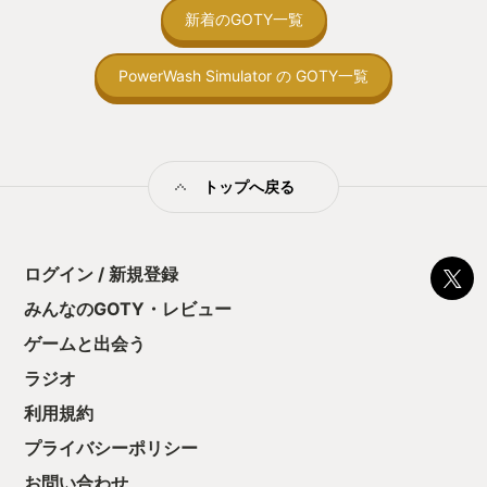
験」として深く刻み込まれることになっ
間制限があって、
新着のGOTY一覧
たと思う。 最後にこのゲームは、私にと
取っ付きづらいじ
って単なるフィクションとして終わらせ
トコンベアの配置
たくない、非常に価値のある作品となっ
PowerWash Simulator の GOTY一覧
ん！このゲーム、
た。
向けか？というの
の印象。 しかし
止する設定を有効
の仕組みの理解が
満足できるまで予
トップへ戻る
る！これにより沼
ミットがあるのに
に勤しんでしまう
型のローグライト
ログイン / 新規登録
をクリアしたら今
う気持ちを揺るが
みんなのGOTY・レビュー
後の報酬で「これ
ゲームと出会う
ちゃうじゃぁん。
っと試すだけだか
ラジオ
て、クリアしちゃ
酬きたよ。もう寝
利用規約
・・・・・ 「ぉ
プライバシーポリシー
た、クリアまでや
も工場自動化沼に
お問い合わせ