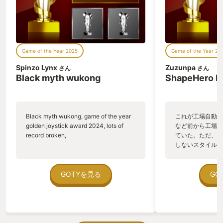
ようなところも、 あえてプレイヤーに操
作させることでキャラクターへの深い感
情移入を生み出す、 このゲームの「すご
いところ」だと思う。 思わずコントロー
ラーを手放してしまいたくなるほど、 衝
Game of the Year 2025
Game of the Year 20
撃的でつらいシーンが随所にあった。 ま
た、物語の途中で挟まれるギター演奏シ
Spinzo Lynx
Zuzunpa
さん
さん
ーンも、本作の没入感を高める重要な仕
Black myth wukong
ShapeHero F
掛けの一つだ。 プレイヤーはPS5のコン
トローラーの中央のタッチパッドを弦に
見立てて実際に操作することができ、 ジ
ョエルやエリーの感情を込めた演奏を追
Black myth wukong, game of the year
これが工場自動化
体験できる。この一見シンプルな仕掛け
golden joystick award 2024, lots of
など前から工場自
が、 物語のクライマックスにおいて、失
record broken,
ていた。ただ、P
ったものの大きさを静かに突きつける需
しないスタイルだし、P
要な役目を果たすことになる。 本作
のゲームいっぱい
『The Last of Us Part II』のテーマを調
ていた。 ただ、Sha
べると、 「復讐の連鎖とその虚しさ」、
在を知ってから、
GOTYを見る
GO
「憎しみが生む新たな憎しみ」、そして
う。気になる。ほ
「相互理解」等のワードが出てくる。 こ
ゃった。あぁ、セ
れらのテーマは重々しく感じられるが、
っている。あっ、
実際にゲームをプレイすることで、 その
がない少しだけだ
本質を理解し、自分自身の貴重な「体
を始めると、覚え