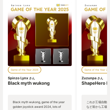
Game of the Year 2025
Game of the Year 20
Spinzo Lynx
Zuzunpa
さん
さん
Black myth wukong
ShapeHero F
Black myth wukong, game of the year
これが工場自動化
golden joystick award 2024, lots of
など前から工場自