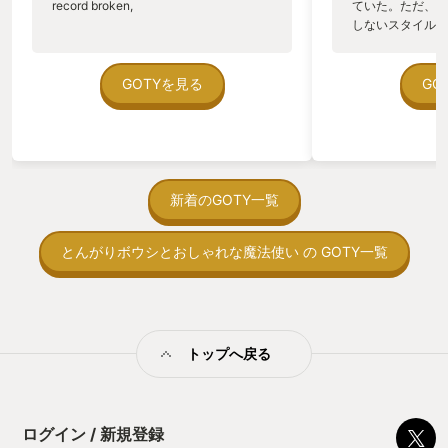
record broken,
ていた。ただ、P
しないスタイルだし、P
のゲームいっぱい
ていた。 ただ、Sha
在を知ってから、
GOTYを見る
GO
う。気になる。ほ
ゃった。あぁ、セ
っている。あっ、
がない少しだけだ
を始めると、覚え
間制限があって、
新着のGOTY一覧
取っ付きづらいじ
トコンベアの配置
とんがりボウシとおしゃれな魔法使い の GOTY一覧
ん！このゲーム、
向けか？というの
の印象。 しかし
止する設定を有効
の仕組みの理解が
満足できるまで予
トップへ戻る
る！これにより沼
ミットがあるのに
に勤しんでしまう
型のローグライト
ログイン / 新規登録
をクリアしたら今