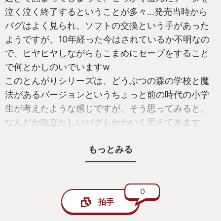
泣く泣く終了するということが多々…発売当時から
バグはよく見られ、ソフトの交換という手があった
ようですが、10年経った今はされているか不明なの
で、ヒヤヒヤしながらもこまめにセーブをすること
で何とかしのいでいますw
このとんがりシリーズは、どうぶつの森の学校と魔
法があるバージョンというちょっと前の時代の小学
生が考えたような感じですが、そう思ってみると、
なんだか腹立たしいバグもかわいく思えてきます。
めちゃくちゃ面白い！！という感じではないです
もっとみる
が、どうぶつの森みたいにゲームの中を生活してい
くことが好きな人に向いています。
わたしが好きなところは、キャラクターデザインが
すごく良いところです。私はグレースとロットンと
0
拍手
いう、ゾンビのような見た目のキャラクターがちょ
っと不気味で可愛くてお気に入りです。