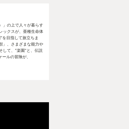
）」の上で人々が暮らす
レックスが、亜種生命体
"を目指して旅立ちま
獣」、さまざまな能力や
して、"楽園"と、伝説
ケールの冒険が、