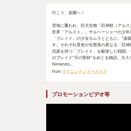
行こう、楽園へ！
雲海に覆われ、巨大生物「巨神獣（アルス
世界「アルスト」。サルベージャーの少年
「ブレイド」の少女ホムラとともに、"楽園
す。それぞれ景色や生態系の異なる「巨神
武器を持つ「ブレイド」を駆使した戦闘、そ
のブレイド"天の聖杯"をめぐる物語。大ス
Nintendo…
from
マイニンテンドーストア
プロモーションビデオ等