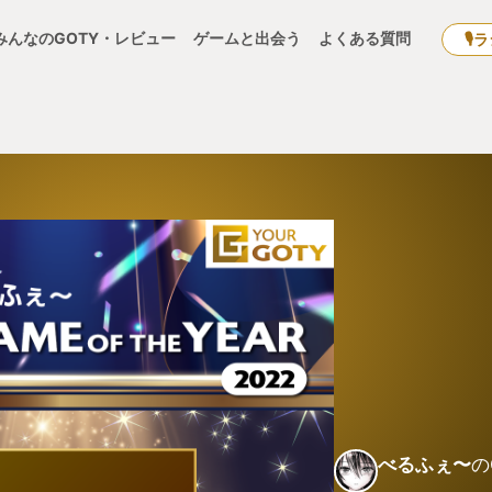
みんなのGOTY・レビュー
ゲームと出会う
よくある質問
🎙
べるふぇ〜
の