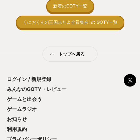
アまでもっていける親切設計なのです。
間制限があって、
新着のGOTY一覧
そして、アクション苦手な人でも他のア
取っ付きづらいじ
クションゲームもやってみたいと思わせ
トコンベアの配置
てくれるゲームなのです。 長くなってし
くにおくんの三国志だよ全員集合! の GOTY一覧
ん！このゲーム、
まい申し訳ないです。
向けか？というの
の印象。 しかし
止する設定を有効
の仕組みの理解が
満足できるまで予
トップへ戻る
る！これにより沼
ミットがあるのに
に勤しんでしまう
型のローグライト
ログイン / 新規登録
をクリアしたら今
う気持ちを揺るが
みんなのGOTY・レビュー
後の報酬で「これ
ゲームと出会う
ちゃうじゃぁん。
っと試すだけだか
ゲームラジオ
て、クリアしちゃ
酬きたよ。もう寝
お知らせ
・・・・・ 「ぉ
利用規約
た、クリアまでや
も工場自動化沼に
プライバシーポリシー