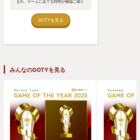
まれ、ゲームにあてる時間が極端に減り
ました。ゲームをしてもクリアまでいけ
る作品がない中、私はフレデリカに出会
いました。 フレデリカはマーベラスから
GOTYを見る
発売されたアクションＲＰＧゲームで
す。7人のキャラクターの中から1人を選
んで大穴の中に探索に入ります。探索に
入る時間は1回30分〜1時間程度。まずは
このワンプレイの時間が私にちょうどい
いのです。子どもが寝たあとの時間に1
回探索に入ってから寝ようということが
出来るのです。そして、毎日無理なく続
みんなのGOTYを見る
けられる。 ストーリーもあっさりとして
いながら、ステージごとに背景をにじま
せてくるくらいでちょうどいい。時間が
空いてもあれっ何してたんだっけとなら
ないくらいのストーリー。でも、無意味
ではないのです。 そして、私の苦手なア
クションでありながら初心者にも優しい
難易度設定なのがまたちょうどいい。ア
クション苦手な人あるあるなのですが、
苦手だからイージーから始めると歯ごた
えが無さ過ぎて飽きがきてしまうので
す。ですが、フレデリカにはノーマルモ