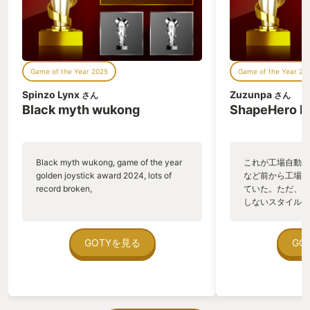
ードからしかありません。最初は不安で
始めたのですが、序盤は自分でも進めら
れる難易度で楽しくなってきます。徐々
に敵も強くなりますが、武器も強くして
いけるのでなんとかなるかもって思わせ
Game of the Year 2025
Game of the Year 20
てくれます。ボス敵も何度かやられるう
ちに私でもなんとか倒せる難易度になっ
Spinzo Lynx
Zuzunpa
さん
さん
ています。もう無理かもって思っても武
Black myth wukong
ShapeHero F
器を強くして望めばなんとかなる。その
繰り返しで自分でも上達できてクリアま
でいけました。 そして、7人キャラクタ
ーがいるのもちょうどいい。それぞれ攻
Black myth wukong, game of the year
これが工場自動化
撃方法が剣だったり弓だったり魔法だっ
golden joystick award 2024, lots of
など前から工場自
たりと異なり、こいつであのボスにやら
record broken,
ていた。ただ、P
れたけど、あいつで戦えば勝てるかもっ
しないスタイルだし、P
てなるわけです。さらに探索中にキャラ
のゲームいっぱい
クターが変更できるので、こいつもう死
ていた。 ただ、Sha
にそうってなったらあいつに変えてさら
在を知ってから、
GOTYを見る
GO
に進もうが出来るわけです。だから、難
う。気になる。ほ
易度が上がってもリレー形式でキャラを
ゃった。あぁ、セ
繋いで行くことでクリアまで到達出来た
っている。あっ、
りするわけです。 そうフレデリカはアク
がない少しだけだ
ションが苦手な人でもなんとかしてクリ
を始めると、覚え