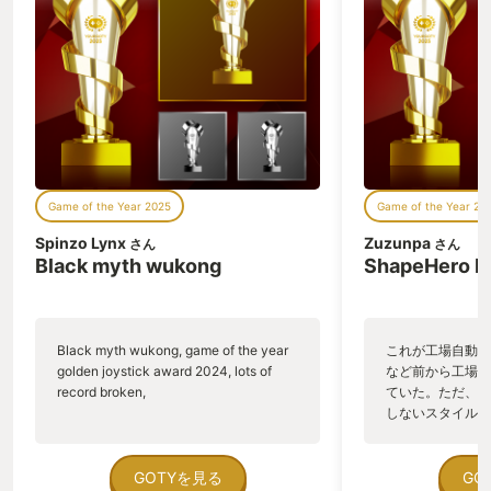
るかもしれないけど、その重量感が個人
的にはしっくりきてます(重量は約
530g)。 懸案だった文字の小ささもしっ
かりと視認できるレベルで、全く問題な
し。 PS5があってのゲーム機であり、単
体ではなんにもできない。PS5を所有し
ていて、TVやモニターではなく、手元で
PS5やPS4のソフトをプレイしたいとゆ
ーニーズが、はたしてどれくらい世の中
にあるのか想像つきませんが、少なくと
Game of the Year 2025
Game of the Year 20
も私は久しぶりにゲーム機本体(?)を発売
日に買うくらい興奮しました。
Spinzo Lynx
Zuzunpa
さん
さん
Black myth wukong
ShapeHero F
Black myth wukong, game of the year
これが工場自動化
golden joystick award 2024, lots of
など前から工場自
record broken,
ていた。ただ、P
しないスタイルだし、P
のゲームいっぱい
ていた。 ただ、Sha
在を知ってから、
GOTYを見る
GO