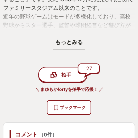
ファミリースタジアム以来のことです。
近年の野球ゲームはモードが多様化しており、高校
野球からスター選手、監督や球団経営など遊び方が
多岐に渡っておりますが、わたくしの遊び方は至極
もっとみる
単純、ズバリ！「阪神タイガースを使ってシーズン
モードをプレイする」ことです。
スタメンやローテーション、ブルペンのほか、一軍
二軍の入れ替えと言った選手の編成は行うものの、
27
拍手
難易度等は一切触らず、初期設定のままプレイして
います。
＼ まゆもかfortyを拍手で応援！ ／
家庭環境や仕事、趣味等の影響により、一日でTVゲ
ブックマーク
ームをプレイできるのが、(できたとしても)おおよそ
1時間程度なので、基本的に一日1試合しかできませ
んが、それでも購入以来着々と試合を重ね、12月12
コメント
（0件）
日現在、41試合を消化し24勝16敗1分け、2位ジャイ