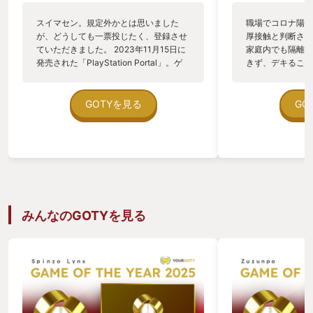
スイマセン。規定外かとは思いました
職場でコロナ陽性
が、どうしても一票投じたく、登録させ
厚接触と判断され
ていただきました。 2023年11月15日に
家庭内でも隔離生
発売された「PlayStation Portal」。ゲ
きず、デキることと
ームソフトではなく、ゲーム機。 PS陣
聴くことやゲーム
営から出た、VITA以来の久しぶりの携帯
んな思いが交錯し
型ゲーム機です。ってゆーか、PS5リモ
か、頭を使ったり
GOTYを見る
GO
ートプレイ専用携帯機です。 公式による
やる気が起こらな
と「DualSenseワイヤレスコントローラ
触れたのが「実況
ーの主要な機能を備え、8インチ・解像
セススペシャル」
度1080p(フルHD)・60fpsでの描画に対
きなジャンル。 
応したディスプレイ」を備えているとの
子園で優勝を目指
こと。 過去には色々と噂はされていたも
ー、スラッガー、
のの、表に出てこなかったPSの携帯型ゲ
職人…あまり深く
ーム機。遂に発売されたと思いきや、ま
し、ひとりまたひ
みんなのGOTYを見る
さかのPS5をプレイするためだけのゲー
ほとんどメッセー
ム機だとは思いもよりませんでした。 と
作り上げて。試合
は言え、とにかく痺れるのは、そのフォ
ンスのみ。確実に
ルム。コントローラーを半分でぶった切
経ち、無事、感染
って、その間に8インチモニターをくっ
私にとって最もピ
つけたシンプルな構成。一般的な携帯型
を、ともに乗り越
ゲーム機と比較すると、少し重量を感じ
「パワプロクン」