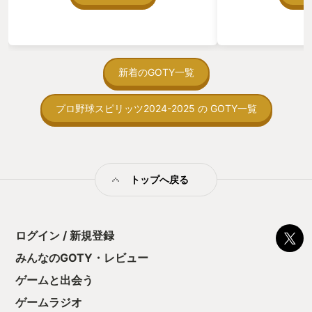
う。気になる。ほ
ゃった。あぁ、セ
っている。あっ、
がない少しだけだ
を始めると、覚え
間制限があって、
新着のGOTY一覧
取っ付きづらいじ
トコンベアの配置
プロ野球スピリッツ2024-2025 の GOTY一覧
ん！このゲーム、
向けか？というの
の印象。 しかし
止する設定を有効
の仕組みの理解が
満足できるまで予
トップへ戻る
る！これにより沼
ミットがあるのに
に勤しんでしまう
型のローグライト
ログイン / 新規登録
をクリアしたら今
う気持ちを揺るが
みんなのGOTY・レビュー
後の報酬で「これ
ゲームと出会う
ちゃうじゃぁん。
っと試すだけだか
ゲームラジオ
て、クリアしちゃ