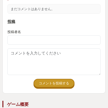
アンツと2ゲーム差のセ・リーグ首位となっていま
まだコメントはありません。
す。
投稿
シーズンモードの難易度は、成績に応じて変動する
投稿者名
仕組みになっているようですが、これまでのとこ
ろ、理不尽に感じる難易度の変動は感じません。か
と言って、自チームの打率がベラボーに高くなった
り、本塁打が量産され過ぎることもあまりなく、ま
た、投手の成績も現実離れすることもあまりなく、
適度な緊張感を持ってペナントレースを進めていま
す。
コメントを投稿する
操作は安定のコナミ、パワプロ＆プロスピ系ですの
で、過去にシリーズをプレイしたことがある野球ゲ
ーム好きとしては、割とストレスなくすんなり入り
ゲーム概要
込めました。もっとも暫く野球ゲームから離れてい