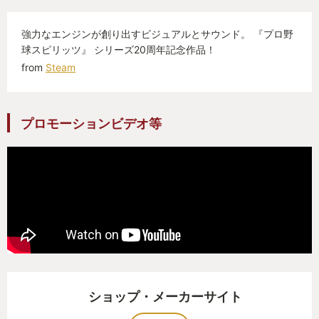
たため、ピッチングの際、
強力なエンジンが創り出すビジュアルとサウンド。 『プロ野
①球種を決定(ボタンを押す)、②コースを決定(ボ
球スピリッツ』 シリーズ20周年記念作品！
タンを押す)、の次に、
from
Steam
「③リリースのタイミングに合わせてボタンを押す
(コントロールの乱れ)」と三段階でボタンを押す必要
があることに、軽く衝撃を受けたました。
プロモーションビデオ等
現実と比較すると、フォアボールやエラーが少なか
ったり、気になる点はない訳ではない(ケチをつけれ
ばきりがない)ですが、全体的には非常にバランスが
取れている良い野球ゲームと感じています。
目指すぜ！セ・リーグ制覇！日本一！！
ショップ・メーカーサイト