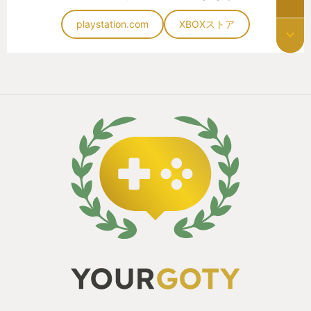
playstation.com
XBOXストア