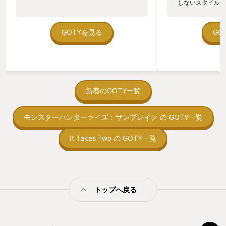
しないスタイルだし、P
それでもゲームしたい時に特に目的もな
の村にはどんなお
のゲームいっぱい
く走ってるだけで私はとても癒されまし
楽しみに進めてい
ていた。 ただ、Sha
た。もちろんフリーランにも道中にいく
攻略時にも世代ち
在を知ってから、
GOTYを見る
GO
つもPスイッチミッションやピーチコイ
舞ながら移動する
う。気になる。ほ
ンなど、レースで役立つテクニックを練
とても綺麗で、穢
ゃった。あぁ、セ
習出来る要素があり、なんとなく遊んで
だったものが穢れ
っている。あっ、
いても自然と上手くなっていく仕組みも
に美しくなる演出
がない少しだけだ
あります。 Switch2が手に入ったら今作
す。 プレイヤー
を始めると、覚え
は是非とも遊んでみてもらいたい1作に
に舞ながら敵を切
間制限があって、
新着のGOTY一覧
なります。是非機会があれば遊んでみて
むしゃらにやって
取っ付きづらいじ
欲しいです。
いい動きになりと
トコンベアの配置
ました。 そして
モンスターハンターライズ：サンブレイク の GOTY一覧
ん！このゲーム、
とみんなで踊り穢
向けか？というの
も美しく、これを
の印象。 しかし
It Takes Two の GOTY一覧
はあるなと思うほ
止する設定を有効
ーンは体験版でも
の仕組みの理解が
てみて欲しいです
満足できるまで予
についてですが、
る！これにより沼
ィフェンスとアク
ミットがあるのに
ゲームで、一見会
トップへ戻る
に勤しんでしまう
感じですが、とて
型のローグライト
した。私はタワー
をクリアしたら今
でやってないので
う気持ちを揺るが
楽しく遊べました