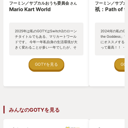
フーミン／サブカルおうち委員会
フーミン／サブカ
さん
Mario Kart World
祇：Path of t
2025年は私のGOTYはSwitch2のローン
2024何の私のGOT
チタイトルでもある、マリカートワール
the Goddes
ドです。 今年一年私自身の生活環境が大
にオススメするな
きく変わることが多い一年でしたが、そ
って最高！！ ・
んな時にでも楽しく変わらずゲームを面
・プレイ体験がコ
白いと思わせてくれたのがこのゲームで
楽しい。 がオス
す。 ここからは、ゲームのことも話して
す。 ここから、
GOTYを見る
GO
いきます。 まずは、基本的なレースの部
れたらと思い、書
分ですが、ここは変わらずとても楽しい
をお伝えしておき
ものでした。 今作は次へ向かうコースの
の追加コンテンツ
道中もレースとなっていてこれが比較的
神のアレンジ曲が
真っ直ぐな道多く単調に感じるかもしれ
ムを神ゲーにまで
ないが、今作から初めて触るプレイヤー
ます。 このゲー
にとってはこのシンプルな作りはとても
とが、カプコンで
優しい作りになっていると思う。また、
ぽいなって思った
みんなのGOTYを見る
単調な道だからこそ、アイテムの重要性
した。そんな中あ
が大きく、使い所が良ければ、一気に一
ボが決まり、楽曲
位に出来たりと、プレイスキルに左右さ
にとってこの上な