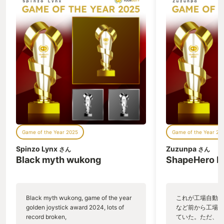
れない部分があるのは、とても良いと思
通常ステージでは
いました。 当然、今までと変わらず熟練
戦で流れる曲がア
のプレイヤーにとっても変わらず面白い
がすごい合ってい
要素があり、今作から追加された、ウォ
かけて敵のラッシ
ールランがあり、これを活用した、トン
プレイ中もメチャ
デモショートカットが今作もあり、各コ
がりました。 現
ースに存在するショートカットを決めれ
神を感じさせてく
た時はアイテムがない時でも逆転の糸口
に感謝したいです
になったりと今作もとても楽しいゲーム
で、ストーリーの
となっております。 ここまでは、今まで
村が穢れに覆われ
のマリカーとそこまで変わりはありませ
公の宗と穢れを祓
んが、今作から新たに追加されたフリー
に山村を救う物語
ランが今までにはないマリカーの遊びを
話自体はシンプル
することが出来ました。 今までは、コー
は和風もので普段
Game of the Year 2025
Game of the Year 20
スの中でしか自由に走ることが出来なか
見られない世界観
ったが、フリーランでは自分の思うまま
ムを進行して行く
Spinzo Lynx
Zuzunpa
さん
さん
に走ることが出来ます。この道中に走る
伝ったりするので
Black myth wukong
ShapeHero F
際に流れるBGMがメチャクチャよく、レ
があり、様々な生
ースの時はアップテンポの盛り上がる曲
うになっています
などに対して、こちらは、ドライブ中に
めが一緒に旅をし
聞いたら楽しい曲から、子守唄のような
菓子を食べている
Black myth wukong, game of the year
これが工場自動化
いろいろな曲が流れ、これが、レースに
す。村の復興を進
golden joystick award 2024, lots of
など前から工場自
疲れた人、ゲームに疲れた人、仕事に疲
に出すお菓子を出
record broken,
ていた。ただ、P
れた人など、普段より元気はないけど、
が、毎回美味しそ