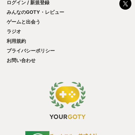
ログイン / 新規登録
後の報酬で「これ
ー自身が自由に動
ちゃうじゃぁん。
みんなのGOTY・レビュー
す。もともと配置
っと試すだけだか
抜けた敵がいたと
ゲームと出会う
て、クリアしちゃ
きてピンチを救う
酬きたよ。もう寝
来てプレイヤーご
ラジオ
・・・・・ 「ぉ
良かったです。そ
た、クリアまでや
代の守りに配置し
利用規約
も工場自動化沼に
を一人で解決する
プライバシーポリシー
なくもないのでと
イ時間も20〜3
お問い合わせ
通り遊べたのでち
ム時間なのでそこ
最近のゲームにし
おすすめです。 
いゲームライフな