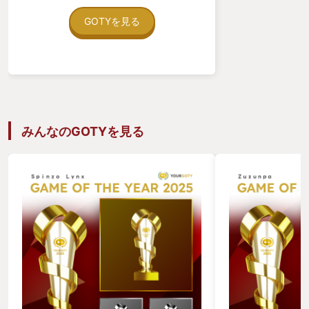
「終わってしまった。」と思ってしまっ
たら、寂しくなりました。 クリア後も解
GOTYを見る
放されるクエストがあります。 来年は追
加DLCで新たな物語が配信します。 新た
なる物語も楽しみです。 このゲームのプ
レイ時間は、100時間くらいです。 物語
に引き込まれて、あっという間の100時
間でした。 ゼノブレイドやゼノブレイド
2を未プレイでも楽しめる作品です。 オ
ススメの1本です。
みんなのGOTYを見る