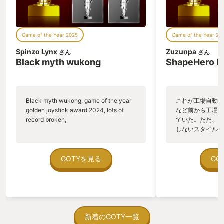
Game of the Year 2025
Game of the Year 20
Spinzo Lynx
Zuzunpa
さん
さん
Black myth wukong
ShapeHero F
Black myth wukong, game of the year
これが工場自動化
golden joystick award 2024, lots of
など前から工場自
record broken,
ていた。ただ、P
しないスタイルだし、P
のゲームいっぱい
ていた。 ただ、Sha
在を知ってから、
GOTYを見る
GO
う。気になる。ほ
ゃった。あぁ、セ
っている。あっ、
がない少しだけだ
を始めると、覚え
間制限があって、
新着のGOTY一覧