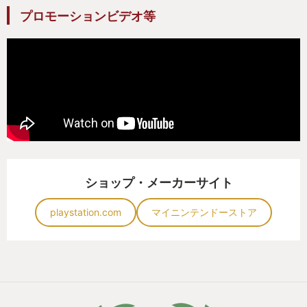
を購入して損はしません。
プロモーションビデオ等
イースシリーズが初めての方は「イースⅩ
NORDICS」から気軽に始めてみませんか？
以上の理由から私のGOTY2023は「イースⅩ
NORDICS」です。
ショップ・メーカーサイト
playstation.com
マイニンテンドーストア