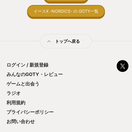
取っ付きづらいじ
トコンベアの配置
イースX -NORDICS- の GOTY一覧
ん！このゲーム、
向けか？というの
の印象。 しかし
止する設定を有効
の仕組みの理解が
満足できるまで予
トップへ戻る
る！これにより沼
ミットがあるのに
に勤しんでしまう
型のローグライト
ログイン / 新規登録
をクリアしたら今
う気持ちを揺るが
みんなのGOTY・レビュー
後の報酬で「これ
ゲームと出会う
ちゃうじゃぁん。
っと試すだけだか
ラジオ
て、クリアしちゃ
酬きたよ。もう寝
利用規約
・・・・・ 「ぉ
プライバシーポリシー
た、クリアまでや
も工場自動化沼に
お問い合わせ