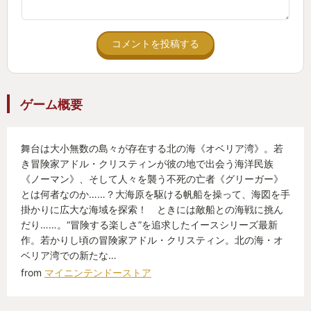
エンディングでは「全てが終わった」と達成感と満
足感がありました。
コメントを投稿する
クリア後にスイッチ版も気になり追加購入しまし
た。
スイッチ版は限定版を購入して大変満足いく内容の
ゲーム概要
限定版でした。
スイッチ版で残念だったのは、ローディングが長い
舞台は大小無数の島々が存在する北の海《オベリア湾》。若
のは残念でした。
き冒険家アドル・クリスティンが彼の地で出会う海洋民族
「イースⅩ NORDICS」をプレイするなら、出来るな
《ノーマン》、そして人々を襲う不死の亡者《グリーガー》
らPS5版がおすすめです。
とは何者なのか……？大海原を駆ける帆船を操って、海図を手
幅が広い難易度がありアクションが苦手な人でも楽
掛かりに広大な海域を探索！ ときには敵船との海戦に挑ん
だり……。“冒険する楽しさ”を追求したイースシリーズ最新
しめる仕様になってます。
作。若かりし頃の冒険家アドル・クリスティン。北の海・オ
購入を迷っている人がいれば、体験版もあるので是
ベリア湾での新たな…
非、気軽にプレイして欲しいです。
from
マイニンテンドーストア
体験版で気に入ったら製品版を購入して下さい。
最初から最後まで楽しめるアクションRPGで製品版