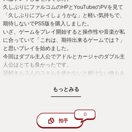
久しぶりにファルコムのHPとYouTubeのPVを見て
「久しぶりにプレイしょうかな」と軽い気持ちで、
期待しないでPS5版を購入しました。
いざ、ゲームをプレイ開始すると操作性や音楽が私
に合っていて「これは、期待出来るゲームでは？」
と思いプレイを始めました。
今回はダブル主人公でアドルとカージャのダブル主
人公はとても良かったです。
謎解きも２人のスキルを使わないと解けない物もあ
り面白かったです。
もっとみる
戦闘も常に２人を切り替えながら、プレイしました
が、ケースバイケースで戦闘が楽しめました。
ストーリーは常に良い意味で期待を裏切ってくれて
ラスボスは「〇〇でしょ？」と思っていたら、ラス
0
拍手
ボス予想と全く違っていてびっくりしました。
道中の海戦ですが、賛否両論ありますが、私は丁度