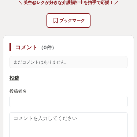
＼ 美空@レクが好きな介護福祉士を拍手で応援！ ／
よい難易度で面白かったです。
海戦だけで、1日プレイしてました。
ブックマーク
船の改造や武器の改造、ライブラリーを増やす為に
サブミッションをプレイしてました。
ミニゲーム的だけど、ハマる人にはハマる海戦にな
コメント
（0件）
ってます。
音楽は常にロック調の曲が流れています。
まだコメントはありません。
どの音楽も良く、サントラが出たら購入したいと思
いました。
投稿
ファルコムらしい音楽と思いましたが、ロックが好
投稿者名
きな人は好きな音楽だと思います。
「イースⅩ NORDICS」は夢中になり気がついたら、
40時間以上プレイしてました。
ゼノブレイド3以来、ストーリーと音楽にのめり込ん
だのは久しぶりでした。
主人公達に感情移入が出来ました。