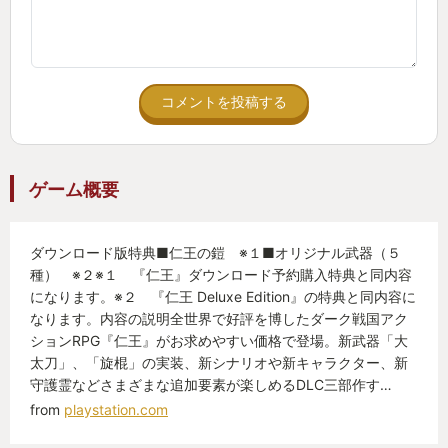
とあるステージでのシーンが印象に残っていて好き
でした。
あとは敵キャラのケリーについてはヘイトを集めて
コメントを投稿する
くれたのでいいキャラでした。最後に明かされる事
実についてもびっくりしました。
ゲーム概要
３．ボス敵
ダウンロード版特典■仁王の鎧 ※１■オリジナル武器（５
ゲームを進めるうえで印象に残ったのは、やはりス
種） ※２※１ 『仁王』ダウンロード予約購入特典と同内容
テージの最後に戦うボスであり、特に2体のボスが印
になります。※２ 『仁王 Deluxe Edition』の特典と同内容に
象に残っています。
なります。内容の説明全世界で好評を博したダーク戦国アク
ションRPG『仁王』がお求めやすい価格で登場。新武器「大
太刀」、「旋棍」の実装、新シナリオや新キャラクター、新
1体目は、二番目のボスが動きもはやく麻痺も使って
守護霊などさまざまな追加要素が楽しめるDLC三部作す…
くるので一番苦戦しました。初見とか一瞬で倒され
from
playstation.com
てしまい、これ勝てるのか・・・と絶望したのを覚