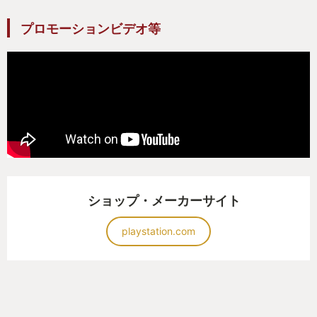
えています。
プロモーションビデオ等
2体目は、海で戦うボスが場合によっては海に落ちて
しまうことや、
ビーム攻撃で即死することもあったので、同じく詰
まってしまいましたので印象深いです。
まだDLCや仁王2はプレイできていないので、時間が
できた際にはプレイしたいと思います。いずれ本家
ショップ・メーカーサイト
のブラッドボーンもプレイしてみたいですね。
playstation.com