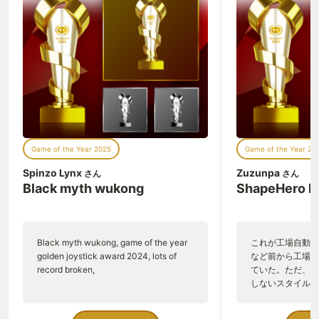
Game of the Year 2025
Game of the Year 20
Spinzo Lynx
Zuzunpa
さん
さん
Black myth wukong
ShapeHero F
Black myth wukong, game of the year
これが工場自動化
golden joystick award 2024, lots of
など前から工場自
record broken,
ていた。ただ、P
しないスタイルだし、P
のゲームいっぱい
ていた。 ただ、Sha