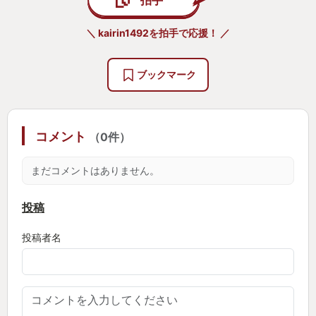
特に血刀塚では強めの武器を拾える可能性が高いこ
ともあり、
＼ kairin1492を拍手で応援！ ／
自分より高いレベルの血刀塚を見つけた際にテンシ
ョンが上がりました。
ブックマーク
他には、ステージ制なのもメリハリがあってよかっ
たともおもいます。
コメント
（0件）
２．ストーリー
まだコメントはありません。
歴史に興味をもっていたこともあり、歴史上の人物
が織りなすストーリーは好きでした。特に後半の盛
投稿
り上がりはすごくて、それもゲームを進める原動力
投稿者名
となっていました。
個人的には島左近がキャラデザインや、戦う前のセ
リフなどがかっこよくて好きでしたし、鳥居元忠が