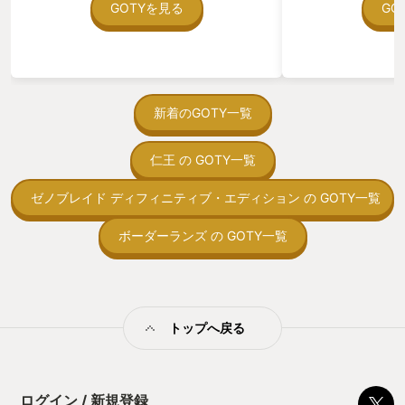
在を知ってから、
GOTYを見る
GO
う。気になる。ほ
ゃった。あぁ、セ
っている。あっ、
がない少しだけだ
を始めると、覚え
間制限があって、
新着のGOTY一覧
取っ付きづらいじ
トコンベアの配置
仁王 の GOTY一覧
ん！このゲーム、
向けか？というの
の印象。 しかし
ゼノブレイド ディフィニティブ・エディション の GOTY一覧
止する設定を有効
の仕組みの理解が
ボーダーランズ の GOTY一覧
満足できるまで予
る！これにより沼
ミットがあるのに
に勤しんでしまう
型のローグライト
トップへ戻る
をクリアしたら今
う気持ちを揺るが
後の報酬で「これ
ちゃうじゃぁん。
ログイン / 新規登録
っと試すだけだか