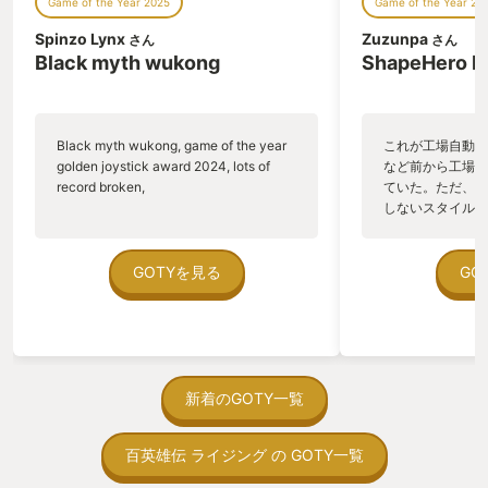
Game of the Year 2025
Game of the Year 20
Spinzo Lynx
Zuzunpa
さん
さん
Black myth wukong
ShapeHero F
Black myth wukong, game of the year
これが工場自動化
golden joystick award 2024, lots of
など前から工場自
record broken,
ていた。ただ、P
しないスタイルだし、P
のゲームいっぱい
ていた。 ただ、Sha
在を知ってから、
GOTYを見る
GO
う。気になる。ほ
ゃった。あぁ、セ
っている。あっ、
がない少しだけだ
を始めると、覚え
間制限があって、
新着のGOTY一覧
取っ付きづらいじ
トコンベアの配置
百英雄伝 ライジング の GOTY一覧
ん！このゲーム、
向けか？というの