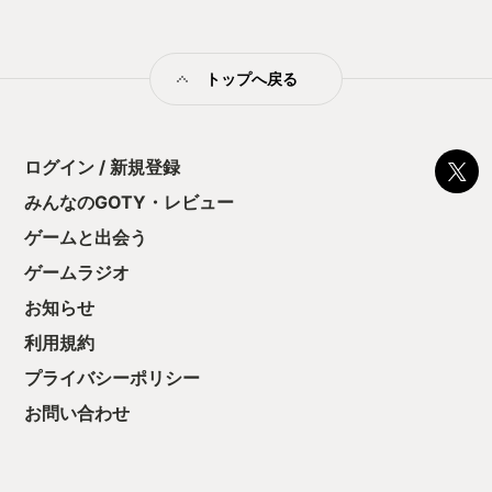
の印象。 しかし
止する設定を有効
の仕組みの理解が
満足できるまで予
トップへ戻る
る！これにより沼
ミットがあるのに
に勤しんでしまう
型のローグライト
ログイン / 新規登録
をクリアしたら今
う気持ちを揺るが
みんなのGOTY・レビュー
後の報酬で「これ
ゲームと出会う
ちゃうじゃぁん。
っと試すだけだか
ゲームラジオ
て、クリアしちゃ
酬きたよ。もう寝
お知らせ
・・・・・ 「ぉ
利用規約
た、クリアまでや
も工場自動化沼に
プライバシーポリシー
お問い合わせ