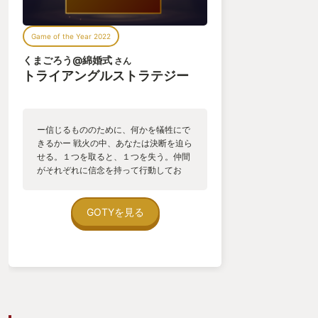
Game of the Year 2022
くまごろう@綿婚式
さん
トライアングルストラテジー
ー信じるもののために、何かを犠牲にで
きるかー 戦火の中、あなたは決断を迫ら
せる。１つを取ると、１つを失う。仲間
がそれぞれに信念を持って行動してお
り、あなたの選択は、ある仲間にとって
は許せぬものである。両者とも譲れない
ため、決闘による魂のぶつけ合いの後、
GOTYを見る
その人を失うことになる。 何かを取る
と、誰かを失うのかー？ それぞれが持
つ、確固たる信念。決闘の際に放つ、魂
のこもった言葉のぶつけ合い。悲しく
も、美しくある物語に必見である。