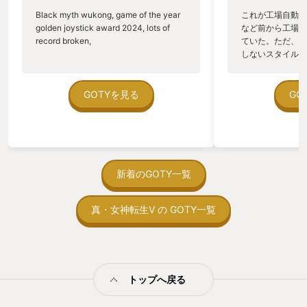
Black myth wukong, game of the year
これが工場自動化
golden joystick award 2024, lots of
など前から工場自
record broken,
ていた。ただ、P
しないスタイルだし、P
のゲームいっぱい
ていた。 ただ、Sha
在を知ってから、
GOTYを見る
GO
う。気になる。ほ
ゃった。あぁ、セ
っている。あっ、
がない少しだけだ
を始めると、覚え
間制限があって、
新着のGOTY一覧
取っ付きづらいじ
トコンベアの配置
真・女神転生V の GOTY一覧
ん！このゲーム、
向けか？というの
の印象。 しかし
止する設定を有効
の仕組みの理解が
満足できるまで予
トップへ戻る
る！これにより沼
ミットがあるのに