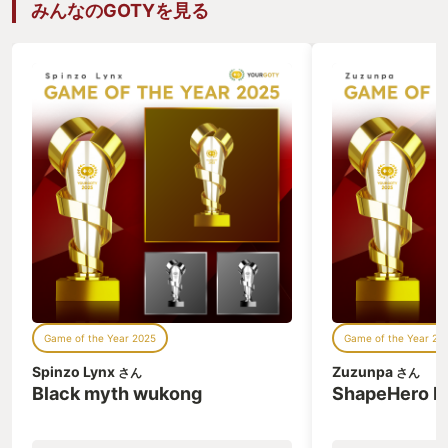
みんなのGOTYを見る
Game of the Year 2025
Game of the Year 20
Spinzo Lynx
Zuzunpa
さん
さん
Black myth wukong
ShapeHero F