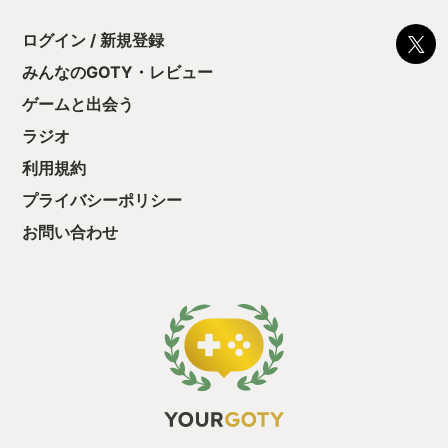
に勤しんでしまう
型のローグライト
ログイン / 新規登録
をクリアしたら今
う気持ちを揺るが
みんなのGOTY・レビュー
後の報酬で「これ
ゲームと出会う
ちゃうじゃぁん。
っと試すだけだか
ラジオ
て、クリアしちゃ
酬きたよ。もう寝
利用規約
・・・・・ 「ぉ
プライバシーポリシー
た、クリアまでや
も工場自動化沼に
お問い合わせ