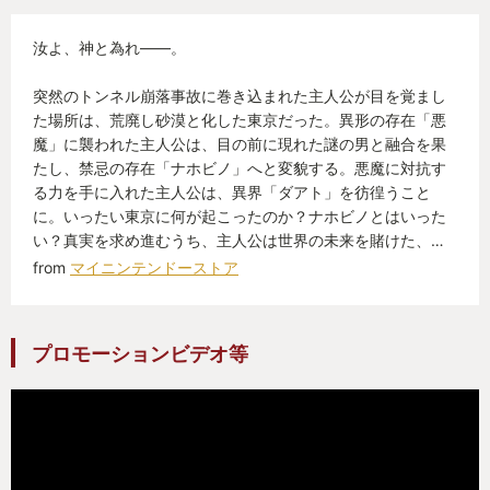
汝よ、神と為れ――。
突然のトンネル崩落事故に巻き込まれた主人公が目を覚まし
た場所は、荒廃し砂漠と化した東京だった。異形の存在「悪
魔」に襲われた主人公は、目の前に現れた謎の男と融合を果
たし、禁忌の存在「ナホビノ」へと変貌する。悪魔に対抗す
る力を手に入れた主人公は、異界「ダアト」を彷徨うこと
に。いったい東京に何が起こったのか？ナホビノとはいった
い？真実を求め進むうち、主人公は世界の未来を賭けた、…
from
マイニンテンドーストア
プロモーションビデオ等