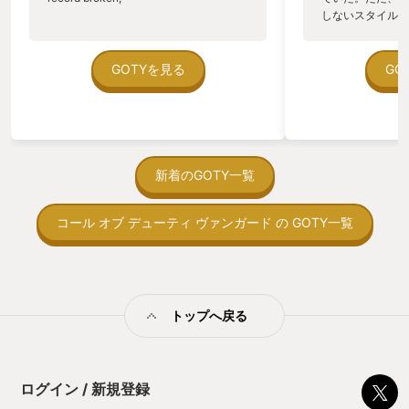
しないスタイルだし、P
のゲームいっぱい
ていた。 ただ、Sha
在を知ってから、
GOTYを見る
GO
う。気になる。ほ
ゃった。あぁ、セ
っている。あっ、
がない少しだけだ
を始めると、覚え
間制限があって、
新着のGOTY一覧
取っ付きづらいじ
トコンベアの配置
コール オブ デューティ ヴァンガード の GOTY一覧
ん！このゲーム、
向けか？というの
の印象。 しかし
止する設定を有効
の仕組みの理解が
満足できるまで予
トップへ戻る
る！これにより沼
ミットがあるのに
に勤しんでしまう
型のローグライト
ログイン / 新規登録
をクリアしたら今