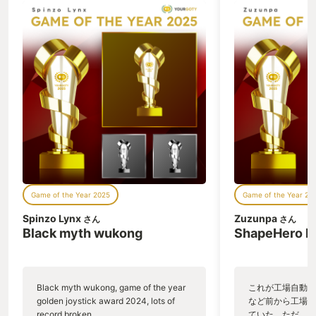
Game of the Year 2025
Game of the Year 20
Spinzo Lynx
Zuzunpa
さん
さん
Black myth wukong
ShapeHero F
Black myth wukong, game of the year
これが工場自動化
golden joystick award 2024, lots of
など前から工場自
record broken,
ていた。ただ、P