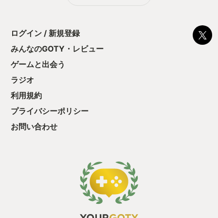
る！これにより沼
ミットがあるのに
に勤しんでしまう
型のローグライト
ログイン / 新規登録
をクリアしたら今
う気持ちを揺るが
みんなのGOTY・レビュー
後の報酬で「これ
ゲームと出会う
ちゃうじゃぁん。
っと試すだけだか
ラジオ
て、クリアしちゃ
酬きたよ。もう寝
利用規約
・・・・・ 「ぉ
プライバシーポリシー
た、クリアまでや
も工場自動化沼に
お問い合わせ