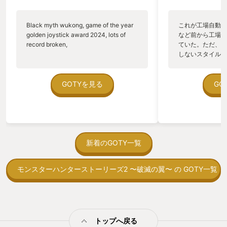
Black myth wukong, game of the year
これが工場自動化
golden joystick award 2024, lots of
など前から工場自
record broken,
ていた。ただ、P
しないスタイルだし、P
のゲームいっぱい
ていた。 ただ、Sha
在を知ってから、
GOTYを見る
GO
う。気になる。ほ
ゃった。あぁ、セ
っている。あっ、
がない少しだけだ
を始めると、覚え
間制限があって、
新着のGOTY一覧
取っ付きづらいじ
トコンベアの配置
モンスターハンターストーリーズ2 〜破滅の翼〜 の GOTY一覧
ん！このゲーム、
向けか？というの
の印象。 しかし
止する設定を有効
の仕組みの理解が
満足できるまで予
トップへ戻る