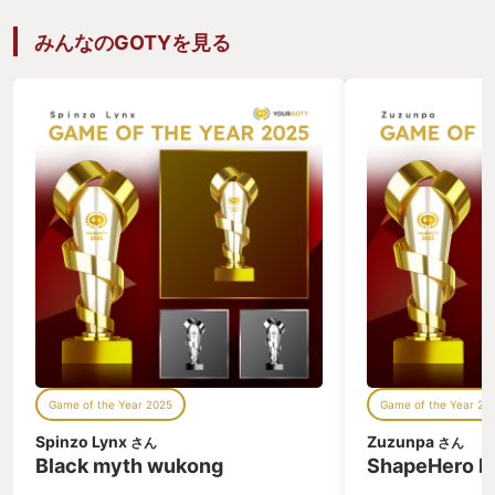
みんなのGOTYを見る
Game of the Year 2025
Game of the Year 20
Spinzo Lynx
Zuzunpa
さん
さん
Black myth wukong
ShapeHero F