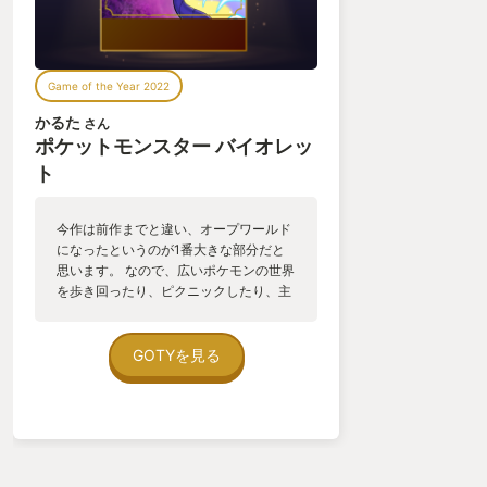
Game of the Year 2022
かるた
さん
ポケットモンスター バイオレッ
ト
今作は前作までと違い、オープワールド
になったというのが1番大きな部分だと
思います。 なので、広いポケモンの世界
を歩き回ったり、ピクニックしたり、主
人公が学生なので授業を受けたりとやる
こといっぱいで毎日ワクワクして進めて
しまいました！ ポケモンシリーズをやり
GOTYを見る
続けている人も、やったことがない・昔
やっていたという人にも、非常に進めた
い作品なので是非体験してみて欲しいで
す。