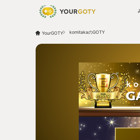
komitakaのGOTY
YourGOTY