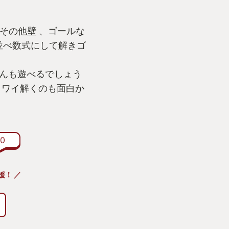
やその他壁 、ゴールな
を並べ数式にして解きゴ
んも遊べるでしょう
イワイ解くのも面白か
0
援！ ／