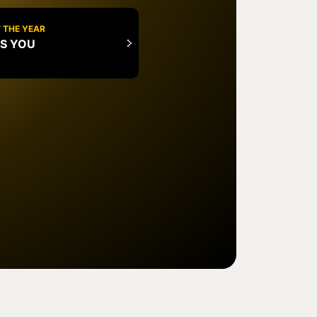
 THE YEAR
IS YOU