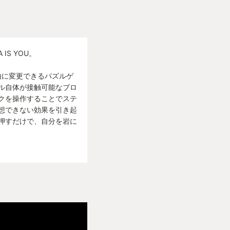
A IS YOU。
を自由に変更できるパズルゲ
ル自体が接触可能なブロ
クを操作することでステ
想できない効果を引き起
押すだけで、自分を岩に