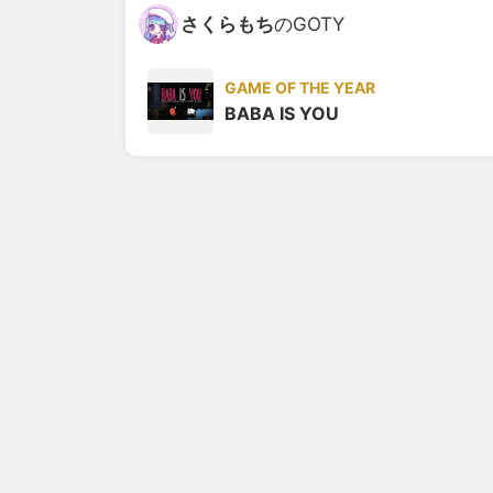
さくらもち
のGOTY
GAME OF THE YEAR
BABA IS YOU