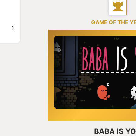
GAME OF THE Y
BABA IS Y