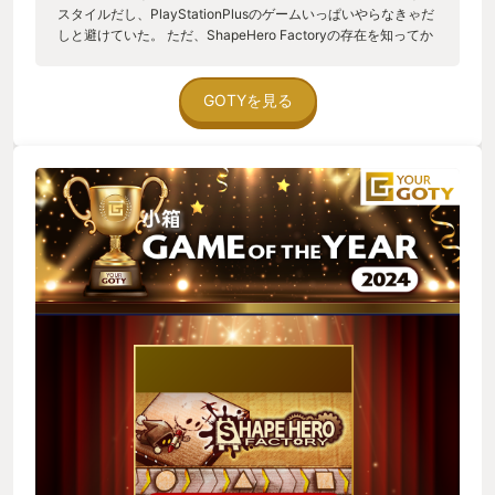
スタイルだし、PlayStationPlusのゲームいっぱいやらなきゃだ
しと避けていた。 ただ、ShapeHero Factoryの存在を知ってか
ら、なんかとっつき易そう。気になる。ほしい物リストに入れ
ちゃった。あぁ、セールで更にお手頃になっている。あっ、買
っちゃった。しょうがない少しだけだからネ。 早速、プレイを
GOTYを見る
始めると、覚えることが結構あるし時間制限があって、かわい
い見た目の割に取っ付きづらいじゃん。とにかく、ベルトコン
ベアの配置が難しくて時間が足りん！このゲーム、工場系ゲー
ムの経験者向けか？というのが初めてプレイした時の印象。 し
かし、ゲームの進行時間を停止する設定を有効にしたら、この
ゲームの仕組みの理解が捗る！そして、配置を満足できるまで
予算内で幾らでも直せる！これにより沼る！本来は、タイムリ
ミットがあるのに満足するまで配置換えに勤しんでしまう。 更
にステージグリア型のローグライト要素が「このステージをク
リアしたら今日はやめよう。」という気持ちを揺るがせる。ス
テージクリア後の報酬で「これ来たら、試したくなっちゃうじ
ゃぁん。少しだけだから、ちょっと試すだけだから」
・・・・・ 「って、クリアしちゃてるじゃん。また、報酬きた
よ。もう寝ないと・・・」 ・・・・・ 「ぉおおぉぉおぉ
い！！！また、クリアまでやってしまった。」 今夜も工場自動
化沼に堕ちていくのだった。