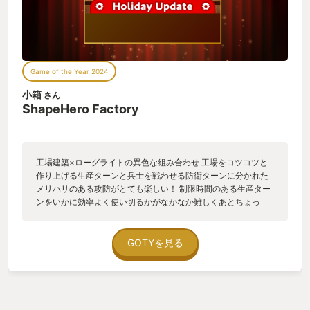
Game of the Year 2024
小箱
さん
ShapeHero Factory
工場建築×ローグライトの異色な組み合わせ 工場をコツコツと
作り上げる生産ターンと兵士を戦わせる防衛ターンに分かれた
メリハリのある攻防がとても楽しい！ 制限時間のある生産ター
ンをいかに効率よく使い切るかがなかなか難しくあとちょっ
と！もう少し！と悲鳴を上げることも少なくありません 防衛タ
ーンでは自分の作り上げた兵士たちが敵に向かっていくのは見
ていて飽きがこない ローグライクらしく工場を作るマップや得
GOTYを見る
られるスキルがプレイごとに変わっていくため自分では試さな
かったスキルなどを使っていき想像してなかった利用法を思い
ついたりして爽快です ほかの人のプレイを見て発想の違いに驚
き、自分でも試してみようとついつい起動してしまう魅力があ
ります 現在でも完成度は高めですがまだアーリーアクセスな為