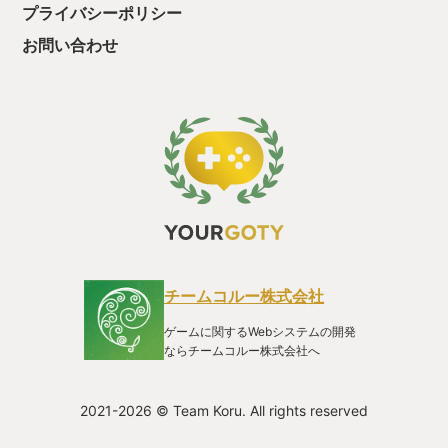
らでた瞬間！ハイエナプレイ海外キッズ２人に狙われて瞬殺。
プライバシーポリシー
音声で「ギャーハッハッハァ、アヒャヒャヒャ」みたいに笑わ
れることもありました。 悲しさ、悔しさ色々入り乱れますが、
お問い合わせ
これこそ海賊やな、、、って思いました。 今年はスカルアンド
ボーンがやや滑ったし、海賊になりたいそこのあなた！ 海賊は
仲間を集めてこそ海賊。 友達と一緒にぜひ遊んでみてください
♪
チームコルー株式会社
ゲームに関するWebシステムの開発
ならチームコルー株式会社へ
2021-2026 © Team Koru. All rights reserved