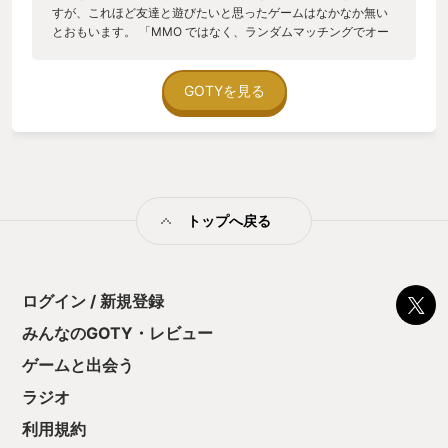
すが、これほど友達と遊びたいと思ったゲームはなかなか無い
とおもいます。 「MMO ではなく、ランダムマッチングでオー
プンワールドの MO （マルチプレイヤー）の一人称（FPS）視
点のアクションアドベンチャーゲームです。」というカテゴリ
ーになるそうです。 入った世界で好きなように海賊してくださ
GOTYを見る
いってなゲームなんですが、プレイがいちいち面倒くさい。 船
を出すには道中あったほうが良い大砲の玉や補修用の板、食料
を自分の足で運んでいちいち積み込み、碇を上げて、帆を張っ
て、舵で方向をコントロールしながら大海原に漕ぎ出します。
舵を操ってると当然海図はみれないので、マップみたいときは
手を離して、船長室の机までいかにゃあなりません。 大砲だっ
トップへ戻る
てもちろん照準などもありませんし、砲弾をアイテムとしても
ち、大砲にアクセス、弾込めてから、うてー！という順番でう
ちます。 島に上陸してもマップはあるものの、現在地が表示さ
れないので、見晴らしの良いところに行って地形から宝のある
場所や現在地を想像しながら移動します。 ほんっとに面倒くさ
ログイン / 新規登録
いんですが、、、 この面倒くささが冒険！そうこれこそが冒
みんなのGOTY・レビュー
険！！ って気にさせてくれます。 面倒くささ以外にも一つ良い
ところ。 容赦なきMOであることです。 他プレイヤーに不用意
ゲームと出会う
に近づくとだいたい攻撃されます。 そんでこのゲーム、キャラ
クターは成長しません。 その結果、生身の戦闘はとくに多勢に
ラジオ
無勢なんですが、、、一時間ちかくかけて数々の宝を集め、ヒ
利用規約
ントと必要なアイテムを手に入れて最後の宝をゲット、洞窟か