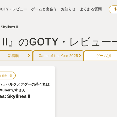
GOTY・レビュー
ゲームと出会う
お知らせ
よくある質問
 Skylines II
ines II』のGOTY・レビュ
新着順
Game of the Year 2025
ゲーム別
ト街作り賞
ハラハルクとデグーの茶々丸は
tuberです
さん
es: Skylines II