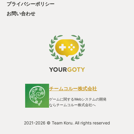
しなくていいのはとても助かりました。 （上に素材なしと書き
プライバシーポリシー
ましたが、厳密に言うとコピペだけは専用の図形を消費して行
います。この図形もコピペ開放時にお題として出てくるので、
お問い合わせ
その工場を壊さず残しておけば大丈夫です） ここまでを工場ゲ
ーム経験者の人が読むと 「ヌルゲーじゃね？」 と思われるかも
しれませんが、そんなことはありません。 私は工場ゲームだと
Factorio、Satisfactory（アーリーアクセス版）、マインクラフ
トの工場MODなど。 シミュレーションゲームでは昨年GOTYに
選ばせていただいたOxygen Not Included。 他にはRimWorld、
Space Haven等、色々ややこしいのを管理して遊ぶゲームが大
好きなのですが、 安心してください！ Shapezもちゃんとやや
こしいです！ （我ながらGOTYとは思えない文章ですが「複雑
な要素を管理することが楽しい」を表す言葉が思いつかないの
で誰か教えてください…） 序盤はチュートリアルなので、少し
ずつ要素が開放されて 使い方も教えてくれるので初心者の方も
混乱なくステップアップできると思います。 そしてチュートリ
チームコルー株式会社
アルが終盤になるとこういう思考に行き着きます。 「毎回工場
作るのダルくない？」 ここからがこのゲームの本番です。 「工
ゲームに関するWebシステムの開発
場はあくまでエッセンス…本筋は図形パズルだ！」 そう思って
ならチームコルー株式会社へ
いた時期が私にもありました。 「毎回工場を作るのが面倒くさ
い！」と思った瞬間からこのゲームは工場がメインの第二形態
に進化するのです。 それが【工場の完全自動化】 チュートリア
2021-2026 © Team Koru. All rights reserved
ル終盤で開放される"信号"という要素があります。 お題の納品
所から現在のお題の情報が仮想の情報（データ）として発信さ