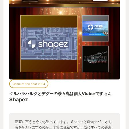
Game of the Year 2024
クルハラハルクとデグーの茶々丸は個人Vtuberです
さん
Shapez
正直に言うと今でも迷っています。 ShapezとShapez2、どち
らをGOTYにするのか… 非常に僅差ですが、既にすべての要素