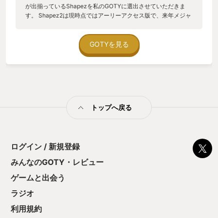
が出揃っているShapezを私のGOTYに選出させていただきま
す。 Shapez2は現時点ではアーリーアクセス版で、来年メジャ
ーアップデート予定とのことなので来年MyGOTYを取ってもら
いましょう！ さて、このゲームの魅力ですが「工場シミュレー
ション」+「図形パズル」の組み合わせが素晴らしい。 ゲーム
GOTYを見る
の流れは 1.お題が提示される 2.マップに埋まっている◯や□の
図形を採掘して組み合わせてお題通りの図形を作る 以上！ この
シンプルなパズルゲームに"工場"というエッセンスが加わるだ
けでこんなにも楽しくなるのか！と衝撃を受けました。 工場と
いうと資金管理・素材管理・限られた土地の有効利用・各所に
配置する人員といった複雑な要素があり「面倒くさそう」と思
トップへ戻る
われる人も多いと思います。 そんな方にはまず、このShapez
をプレイしてほしいです。 資金？ありません！ 素材？ありませ
ん！ 土地？好きなだけ使え！ 人員？いません！ あくまでも図
形パズルがメインなので工場の経営面は存在しません。 邪魔す
る敵とかもいません。 採掘する図形も無限なので枯渇すること
ログイン / 新規登録
も無いです。 工場ゲーム初心者の方にこそオススメしたいゲー
みんなのGOTY・レビュー
ムです。 お題が変わったら使えそうな素材を探してその近くに
工場を作る。 または、以前作った工場を改造して図形を作った
ゲームと出会う
り、 既にある工場をコピーして、お目当ての図形の近くにペー
ストする。 これですべてのお題はクリア可能です。 特にコピペ
ラジオ
が便利です。 「この部分は前に作った工場のあの部分をコピペ
利用規約
すればOKだな」 と言うことがとても多いので、毎回同じ作業を