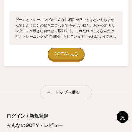
ングの精の因縁など気になる要素も… ストーリーはありがちな
ものですが、だからこそどんどん進めたくなります。 さて、こ
のレビューを書いている今実際に体重がどのくらい落ちたのか
というと、2025年7月からマイナス7kgのダイエットに成功し
ゲームとトレーニングがこんなに相性が良いとは思いもしませ
ています！ (同時進行であすけんの食事管理もしていますが) 産
んでした！自分の動きに合わせてキャラが動き、Joy-con とリ
後半年とは思えないほど自分の体がイキイキしています！ 上の
ングコンが動きに合わせて振動する。これだけのことなんだけ
子16kgを抱っこしたまま20分歩いても大丈夫！ やはり身体は
ど。トレーニングが1年間続けられています。それによって体は
資本… あなたのいつものゲーム時間から15分だけ、運動習慣に
確実にしまっており。動きも快調！
してみませんか？ リングフィットアドベンチャーでね
GOTYを見る
トップへ戻る
ログイン / 新規登録
みんなのGOTY・レビュー