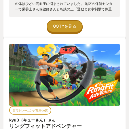
の体はひどい高血圧に悩まされていました。 地区の保健センタ
ーで栄養士さん保健師さんと相談の上「運動と食事制限で体重
を今から5kg落としましょう！」ということに しかし今年の夏
は大変な猛暑。 生後1ヶ月の子供を連れて運動なんて…と思って
いたらコロナ禍に買ったリングコンがこちらを見ている！ これ
GOTYを見る
なら家の中でもできるな… 確か、リングフィットアドベンチャ
ーはプレイヤーの体力に応じて少ない回数で運動ができたな…
と思い出し4年ぶりに起動！ 久しぶりに会ったミブリさんは運
動をサボっていた私を叱咤することなく、迎え入れてくれまし
た そこからは地道なトレーニングを…と思いきや、各運動の合
間にリングの精から 「ヨシヨシ！」 「ナイス！」 「いい
ね！」 「その調子！」 と応援の掛け声が！これが励みになりま
した。 リアルな筋トレだと回数をこなしても誰も褒めてくれな
いので… ここでリングフィットアドベンチャーのシステムにつ
いておさらいをしますと 各コースを進むと敵が現れます。 敵と
のバトルはターン制で、プレイヤーの攻撃手段として腕・腹・
足・ヨガの4種(4色)に分けられた属性攻撃を組み合わせて戦い
ます。 この時に事前に設定した自分の体力を考慮した(ゲーム内
では運動負荷と記されています)トレーニング回数をこなすとダ
メージを与えることができます。 レベルが上がり、強力な一部
自宅トレーニング最高de賞
のトレーニングを習得できると3体、5体の全体攻撃が可能！ 1
体ずつチマチマ倒さなくて良くなるのです！ 一度に5体をぶっ
kyu3（キューさん）
さん
飛ばすのは快感〜！筋肉も喜んでるよ！ 物語が進むと、敵とリ
リングフィットアドベンチャー