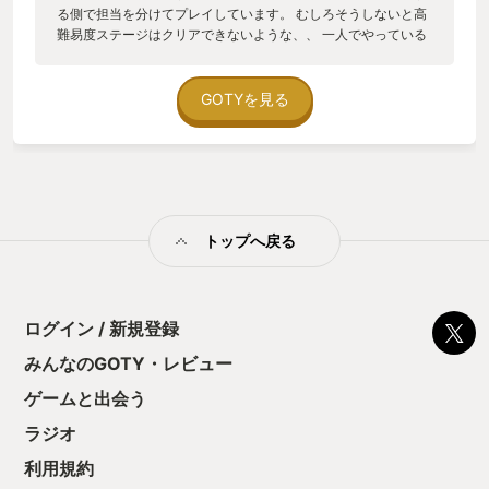
る側で担当を分けてプレイしています。 むしろそうしないと高
難易度ステージはクリアできないような、、 一人でやっている
人はどうプレイしてるんだろう。 - 発売直後からとにかくずっ
と遊んでいる作品 - 日本語訳がパロディもりもり、逆に英語が
どんな感じなのか気になる - 良く見るとそうでもないんだけど
GOTYを見る
遠目に見ると可愛いキャラクターたちの働きを眺められる - 同
じステージをいろんなプレイ方法でとにかく擦り続けている -
他にやるゲームがない時、とりあえず起動して遊んでしまう -
ひとつ前の作品、Dungeons3 も楽しかった
トップへ戻る
ログイン / 新規登録
みんなのGOTY・レビュー
ゲームと出会う
ラジオ
利用規約