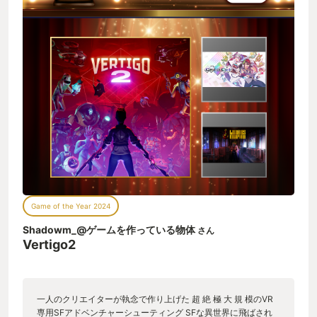
Game of the Year 2024
Shadowm_@ゲームを作っている物体
さん
Vertigo2
一人のクリエイターが執念で作り上げた 超 絶 極 大 規 模のVR
専用SFアドベンチャーシューティング SFな異世界に飛ばされ