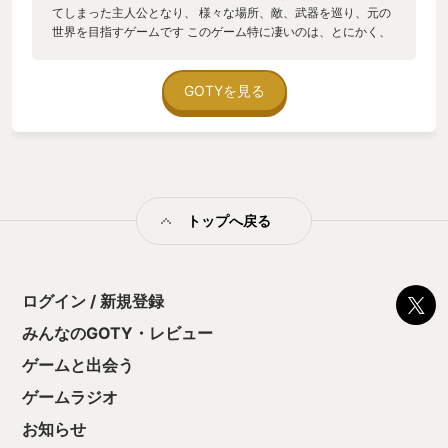
てしまった主人公となり、 様々な場所、敵、武器を巡り、元の
世界を目指すゲームです このゲーム特に凄いのは、とにかく、
もうとにっっっかくシチュエーションが多いということ 研究施
設から始まり、ロボット製造所を抜け地下発電所に かと思えば
地下鉄、自然あふれる巨大な森、 カルト教団vs共産主義のロボ
GOTYを見る
ット戦争に巻き込まれたりと… とにかく先の読めない展開がど
んどん繰り広げられます （あれ…？これあのゲームのネタなん
じゃね…？）みたいな小ネタまでも満載です。 また、そんな冒
険を共にする、武器の種類とその手触り感も最高で ポンプアク
ションショットガンはちゃんとｶｼｬｯｺﾝｯ！と手を動かす必要があ
り、 マシンガンは古いマガジンを外し、新しいマガジンを差し
トップへ戻る
込むなどの動作が必要、 銃に限らず剣から弓、更には"指"から
弾を発射したり様々な銃が存在し、 武器の扱い方もよく、マガ
ジンを投げて銃で拾ってリロードのような魅せプレイも可能で
す。 こういった細かい作り込みがロールプレイにも一役買って
くれます VRゲームの難点というと、短い、または似たシチュエ
ログイン / 新規登録
ーションが続いてマンネリ化する…というものが多いのですが
みんなのGOTY・レビュー
このゲームは真逆で、AAAタイトルにも並ぶ莫大ボリュームを
持ち、さらには隠された武器や小ネタなどのイースターエッグ
ゲームと出会う
も恐ろしい数存在し、 1周だけではとても味わえきれないボリ
ュームな上… さらにはプレイアブルキャラを変えてゲーム性を
ゲームラジオ
変更するという"味変"まで可能という隙のなさ そして何よりも
お知らせ
恐ろしいのが、このVertigo2、 声優など一部は違うのですが 企