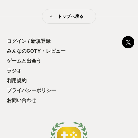
まおう。 というのがこのゲームです。 ゲーム中の行動一つひと
つにポイントが割り振られ、その結果としてゲーム終了時にあ
トップへ戻る
なたの性格を評価してくれます。 でも、このゲームはそれだけ
ではない。 ただの性格分析なら、選択肢を選ぶだけでも良い訳
ですからね。 ゲームとしてしっかりとしたストーリーが語られ
るのです。 このストーリーがまた、素敵なものなのです。 性格
分析とストーリー。 二重で楽しむためにも、このゲームはぜひ
ログイン / 新規登録
ネタバレなしでプレイして欲しいですね。 普段はネタバレを一
みんなのGOTY・レビュー
切気にしない私も、今回だけは事前情報なしで遊べて満足でし
た。
ゲームと出会う
ラジオ
利用規約
プライバシーポリシー
お問い合わせ