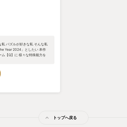
私 パズルが好きな私 そんな私
e Year 2024」としたい 本作
ム【Q】に 様々な特殊能力を
題を、画面に線を描き込んで実体
ーの固有能力を使ったりしてクリ
いエリアに入れろ」というお題が
んだり 描いたものをボールにぶ
ので ボールを指示された場所ま
なステージに応じた様々なお題・
で様々な力を持ったキャラクター
るので 様々な方法でパズルを解
の協力プレイが可能となってお
ながら試行錯誤をするのだが じっ
すもよし ぶっ壊れ性能を持った
トップへ戻る
たパズルの解き方で、このゲーム
すぎるボリュームなのに 値段も