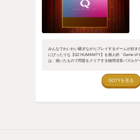
みんなでわいわい騒ぎながらプレイするゲームが好きな
にぴったりな【Q2 HUMANITY】を個人的「Game of th
は、描いたもので問題をクリアする物理演算パズルゲー
持ったキャラクターが加わったもので 指示されたお
化させたり、キャラクターを操作したり キャラクタ
アしていくパズルゲームである 例えば「ボールを赤
GOTYを見る
あれば キャラクターがボールを掴んだまま移動して運
つけて移動させたり どういう手段を使っても構わない
で移動されることが出来ればクリアとなる そのよう
パズルをクリアしていくのだが ゲームを進めること
が解放され その能力がパズルの解き方にも関わってく
くことが出来るようになっている しかも最大4人まで
り、これが楽しい とにかく楽しい あーだこーだ言い
くりと考えて正攻法と思われる解き方でクリアを目指
特殊能力を駆使してごり押しするもよし 自分にあっ
を楽しむことが出来る ステージも300問以上と、十分