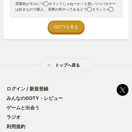
雰囲気がモロにワ◯オランドじゃねーか！と思いつつバカゲー
は好きなので購入。 実際の所やってみるとワ◯オランド+◯
ニックなアクションゲーム。 ストーリーは近所にピザタワーが
出来た→自分の店がヤバい→ぶっ飛ばしに行くという超シンプ
ルなもの。 ゲームデザインもギミックは豊富で絶妙に作り込ま
GOTYを見る
れており、通常プレイもやり込みプレイも楽しくバカゲーの皮
を被ったとんでもない神ゲーで完全にダークホースでした。
BGMの評価も総じて高く、特に人気のピザの時間中に流れる
『It's Pizza Time!』は現在YouTubeで1600万再生を超えていま
す。 キャラクターデザインのクセが強い点で人を選ぶと思いま
すが アクションゲーム好きにはガチでオススメしたい一本。
トップへ戻る
ログイン / 新規登録
みんなのGOTY・レビュー
ゲームと出会う
ラジオ
利用規約