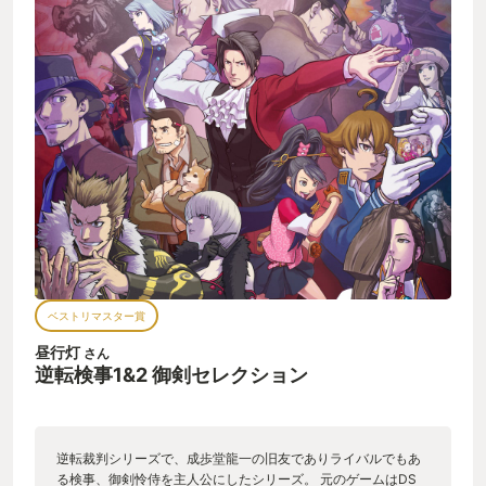
ベストリマスター賞
昼行灯
さん
逆転検事1&2 御剣セレクション
逆転裁判シリーズで、成歩堂龍一の旧友でありライバルでもあ
る検事、御剣怜侍を主人公にしたシリーズ。 元のゲームはDS