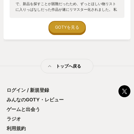
で、新品を探すことが困難だったため、ずっとほしい物リスト
に入りっぱなしだった作品が遂にリマスター化されました。 私
はSteam Deckでプレイしていますが、きれいにリマスターさ
れたキャラクター絵は、最新作をプレイしているよう。 現在１
をクリアして２の途中ですが、逆転裁判１～３の懐かしいキャ
GOTYを見る
ラクターも再登場し、ナルホドくんが登場しないのが勿体ない
ほど。 これが売れてくれて、久しぶりに逆転シリーズの新作作
ってくれないかと願うばかりです。
トップへ戻る
ログイン / 新規登録
みんなのGOTY・レビュー
ゲームと出会う
ラジオ
利用規約