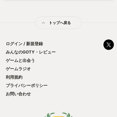
もしばしば。 「シャドウ ジェネレーションズ」は気持ちよさに
調整した感じで気持ちよく遊べました。 うちの子も自分からコ
ントローラー奪ってチュートリアルもやらず初見で超速プレイ
してました。 お話も熱いし収集要素あってやり込みも良し! 今
トップへ戻る
はお値段も良い感じで購入しやすいのでソニック気になってる
けど‥という人は気軽に遊んでみて欲しい作品でぃ!
ログイン / 新規登録
みんなのGOTY・レビュー
ゲームと出会う
ゲームラジオ
利用規約
プライバシーポリシー
お問い合わせ