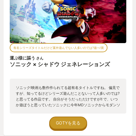
有名シリーズタイトルだけど案外遊んでない人多いのでは?遊べ!賞
運ぶ様に謳う
さん
ソニック × シャドウ ジェネレーションズ
ソニック!映画も数作作られてる超有名タイトルですね。 偏見で
すが、知ってるけどシリーズ遊んだことないって人多いのでは?
と思ってる作品です。 自分がそうだっただけですが!! で、いつ
か遊ぼうと思っていたソニックに今年MDソニックからモダンソ
ニックまで数作品遊ぶことができました。やったね!有名作品は
しっかり向き合わないとなーみたいな気持ちが働いてソフトは
所有しててもなかなか遊ばない事が多いんですよ。 ハイスピー
GOTYを見る
ドアクションがウリのソニックですが、遊んでると敵や穴やら
ストップかけられる要素があって気持ちよく駆けられないこと