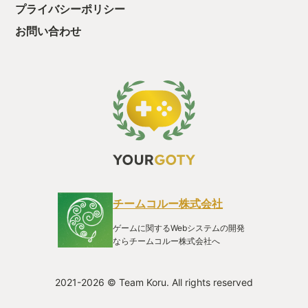
ルドは終盤にある決断をするのですが、当初プレイした中では
プライバシーポリシー
彼がその決断をするにはいささか情報が足りないと感じまし
た。 しかし、宇宙船の中で生まれ育ったハロルドの気持ちを、
お問い合わせ
プレイヤーは本当の意味で理解できるのでしょうか。 惑星に墜
落する以前から宇宙船は250年、宇宙を彷徨っていたといいま
す。宇宙船の中で生まれ、宇宙船の中で死んでいった人々もい
るでしょう。 彼らにとって宇宙船の中だけが世界そのものだっ
た。 果たしてそれは不幸なことでしょうか。 現実を生きる我々
は宇宙船の中ほどではないにしろ、ある程度の行動範囲と価値
観の中で生きているという意味では同じではないだろうか。 そ
こから飛び出すことにはそれ相応の勇気や覚悟が必要です。そ
の先に後悔や孤独が待ち受けているかもしれません。 しかし、
前向きに飛び出していくことが最善とも言い切れません。 そこ
で生まれ、死んでいく間に自分の使命に従事することに満足感
を得られれば、それも一つの幸せと言えるでしょう。 …と、そ
んなことを考えていると、気付けばスタッフロールは終わり、
チームコルー株式会社
タイトル画面に戻っていました。 その余韻はゲームをクリアし
てしばらく経った今でも心の片隅に残っています。 アクション
ゲームに関するWebシステムの開発
ゲームや豪華な演出のゲームにちょっと疲れたなと思ったら、
ならチームコルー株式会社へ
このゲームをプレイして、ハロルドをはじめ登場人物の想いを
想像したり、自分自身の今の環境やこれまでの人生を照らし合
わせて物思いに耽るのも良いかもしれませんね。 幻想的で穏や
2021-2026 © Team Koru. All rights reserved
かな時間を過ごしつつも、考えさせられる作品でした。