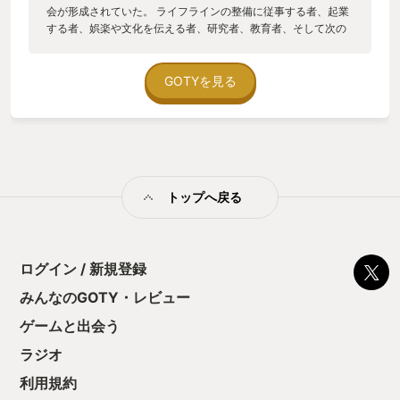
会が形成されていた。 ライフラインの整備に従事する者、起業
する者、娯楽や文化を伝える者、研究者、教育者、そして次の
世代を担う子供たち。 その中でマロー博士の助手を勤めながら
平凡な日々を過ごす青年ハロルド。 水面下で進む惑星脱出計画
と宇宙船社会に隠された真実。その中で彼はとある出来事を境
GOTYを見る
に外の世界への憧れを募らせ、人々とのふれあいの中で人間的
にも成長していく─ ゲームとしての内容といえば、基本的には
フラグ立てとその回収を淡々とこなす地味な展開。たまにパズ
ルを解いたりとか。 特筆すべきはやはりそのグラフィック。実
際に作られた人形や模型をスキャンし、CGモデルとして3D空
間に再配置することで、独特な存在感と温かみを表現していま
トップへ戻る
す。 まるでクレイアニメやパペット人形を画面の中で操作する
ような不思議な感覚。 製作に10年を費やしたということに、
並々ならぬ拘りを感じたのが購入の決め手でもありました。 し
かし、プレイしているとその事すら忘れてしまうほど魅力的な
のが設定とシナリオです。 １日が経過する度に、墜落してから
ログイン / 新規登録
の１万と数千を超える日数と運命の日までのカウントダウンが
みんなのGOTY・レビュー
表示されます。 これまで宇宙船社会が辿ってきた歴史に想いを
馳せ、これから何が起こるのか想像を掻き立てられます。 そし
ゲームと出会う
てハロルドは彼自身の冒険心に火をつけた出来事と日々のフラ
グ回収の中で、平凡だった自分の人生と自身の心の中を見つめ
ラジオ
直し始めます。 ゲームをクリアして彼の物語を見届けた後、ス
利用規約
タッフロールが流れている間に様々な想いが巡りました。 ハロ