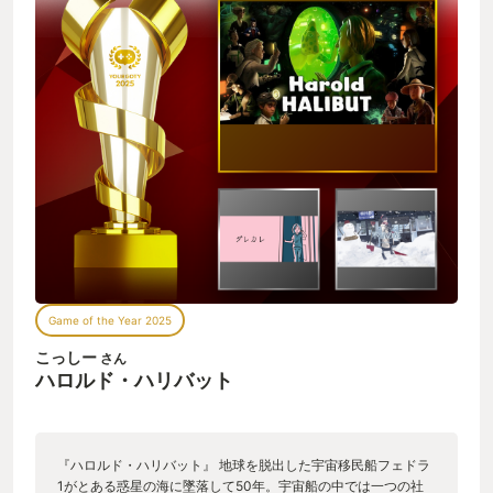
Game of the Year 2025
こっしー
さん
ハロルド・ハリバット
『ハロルド・ハリバット』 地球を脱出した宇宙移民船フェドラ
1がとある惑星の海に墜落して50年。宇宙船の中では一つの社