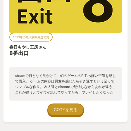
2023年の最大瞬間風速で賞
春日もやし工房
さん
8番出口
steamで何となく見かけて、幻のゲームのP.T.っぽい空気を感じ
て購入。 ゲームの内容は異変を感じたら引き返すという至って
シンプルな作り。 友人達とdiscordで配信しながらあれが違う、
これが違うとワイワイ話してやってたら、プレイしたくなった
友人達も購入してました。 同時配信プレイを続けてると、とあ
るギミックで驚く声が聞こえてきたり、やり直しになった時の
落胆の声が聞こえてきたりで盛り上がってました。 颯爽と現れ
GOTYを見る
て界隈を盛り上げたこのゲームの勢いは、間違いなく今年の最
大瞬間風速を記録したと言えると思います。