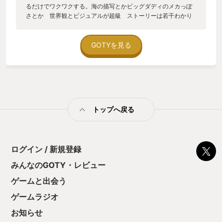
るだけでワクワクする。海の描写とかビッグダディのメカっぽ
さとか 世界観とビジュアルが超級 ストーリーは若干わかり
にくいが考察やネットで補足するとわかる。非現実的だがあり
えそうな感じで離れすぎていない 先が知りたくなる シュー
ターとしての面白さもしっかり味わえる。 エイムがスティッ
GOTYを見る
ク押し込みでちょっと古い操作感だが楽しい。これはこれでシ
ンプルでよい。 プラスミドという魔法要素の組わせも楽し
い 探索の楽しさがある秘密の場所やアイテム 水族館でオブ
ジェクト鑑賞など戦闘だけじゃなく飽きがこない。 ボリュー
ムもいい switchでプレイしたためかロードがやや長め。 ジ
ャイロエイムができるとよかった。コントローラーだとエイム
トップへ戻る
がしにくい 難易度調整あるのもいい 若干じり貧になる。敵
に負け続けるとつらくなる。 ボスがやや弱め 弾薬がシビア
でいろいろな武器使うことになるのがいい 緊張感もある 部
屋を暗くするとちょっと怖いかも ホラゲー感がありけっこう
ビジュアルがグロイところもある。大人向け とにかく世界観
ログイン / 新規登録
がいい。DLCのミュージアムがとてもいい かっこいい３Dフ
みんなのGOTY・レビュー
ィギアがみられて実物が欲しくなる。メイキング動画も、作り
手の考えがわかっていい感じ
ゲームと出会う
ゲームラジオ
お知らせ