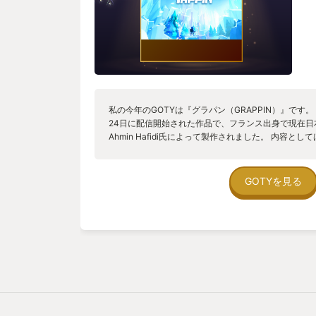
私の今年のGOTYは『グラパン（GRAPPIN）』です。 
24日に配信開始された作品で、フランス出身で現在
Ahmin Hafidi氏によって製作されました。 内容
古代の遺物「グリップ」を山頂の祠まで運び、グリッ
す一人称視点のアクションアドベンチャーとなってい
ングフックの能力があり、要所要所にフックを引っか
GOTYを見る
ので、そこにグリップを飛ばして、飛ばした先に自分
きます。 ただし体を引き寄せた後はグリップが自動
場所なら良いのですが、足場が無いような場所ではす
か、同じ壁に何度もグリップを飛ばして浮いてる状態
か大変です。 この作品の一番良いところは何よりも
が凄く気持ちが良いことです。 一部ですがパワーア
あり、見える範囲であればどんなに遠くにある壁にで
感がハンパないです。 また山の頂上に行くまでにエ
自然豊かな森や、マグマが噴き出す洞窟、廃墟となっ
ます。 とはいえ本作は後半になるにつれ、どんどん