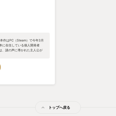
本作はPC（Steam）で今年3月
日本に在住している個人開発者
としては、謎の声に導かれた主人公が
プと山にまつわる謎を解き明か
ます。 グリップにはグラップリ
けることが可能な壁などがある
の体を引き寄せて山を進んでい
で外れてしまうため、足場がある
ぐに次の壁にグリップを飛ばす
を維持しなければならずなかな
グリップで空中移動している感覚
ップしたグリップが使える場面も
も一気に飛ぶことができて爽快
リアがいくつかに分かれており、
トップへ戻る
た街など全く違う環境を楽しめ
道のりは険しく過酷になっていき