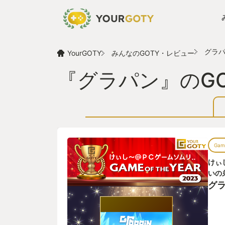
グラ
YourGOTY
みんなのGOTY・レビュー
『グラパン』のG
Game
けぃ
いの
グ