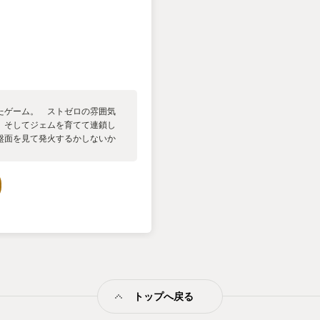
たゲーム。 ストゼロの雰囲気
 そしてジェムを育てて連鎖し
盤面を見て発火するかしないか
るのと、なんでもっと早くから出
ました！！！
トップへ戻る