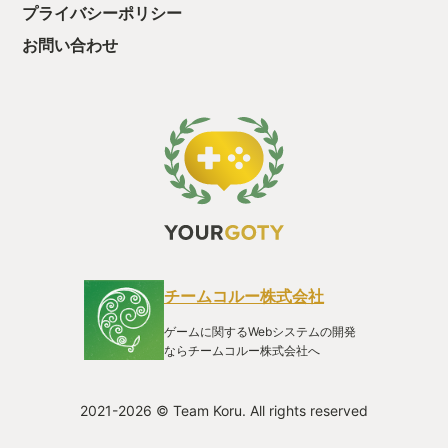
が使われていたりして、ただただ胸が熱くなる自分が居まし
プライバシーポリシー
た。 アリーナ姫やトルネコなどなど各キャラクターに人気があ
るのも「Ⅳ」の特徴で、ピサロが主人公になってゲームが発売
お問い合わせ
されると聞いた時は素直にテンションが上がり家族にその姿を
隠すのに大変でした。 少し話がそれましたが、それ程にストー
リーやBGMで熱くなり、時には目頭も熱くさせた2023年のゲ
ームはドラゴンクエストⅣでしたのでYOUR GOTYとして初め
てレビューさせて頂きます。 長文駄文申し訳御座いません。 皆
様のレビューも楽しく読ませて頂きプレイするゲームの参考に
したいと思います。 このような企画を考えて頂き ありがとうご
ざいました。
チームコルー株式会社
ゲームに関するWebシステムの開発
ならチームコルー株式会社へ
2021-2026 © Team Koru. All rights reserved