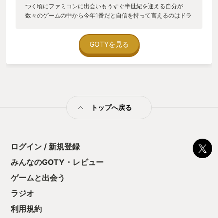
つく頃にファミコンに出会いもうすぐ半世紀を迎える自分が
数々のゲームの中から今年1番だと自信を持って言えるのはドラ
ゴンクエストⅣ(DS版)です。 シリーズの中では圧倒的に人気の
ある「Ⅲ」(実際自分も去年までは「Ⅲ」が最高峰だと思ってい
た)がストーリー、音楽など評価も高く何故今更「Ⅳ」を推すの
GOTYを見る
かと問われると自分でも上手く説明出来るのか自信がありませ
んでした。 正直な所「Ⅲ」も好きだし甲乙つけること自体がお
こがましいかも知れない。 しかし、そんな中でも「Ⅳ」を推し
たい理由は、自分自身が歳を重ねて得た色々な経験からこのゲ
ームに感情移入出来る年齢に達したという事が1番の理由だと思
う。 少し説明すると今作はシリーズ初のオムニバス形式でスト
トップへ戻る
ーリーは進み、主人公は第五章からプレイヤーとして登場しま
す。 スタート時から主人公の住んでいた村は襲われ天涯孤独の
身となり目的も無いまま村を出ていくのですが、その時の悲し
い感情を表現するようなフィールドBGMが胸を熱くするので
す。 FC版が発売された当時、プレイする時にはこんな感情は生
ログイン / 新規登録
まれなかったのに過ぎ去りし時は僕にこんな感情を残してゆき
みんなのGOTY・レビュー
ました。 プレイを進めると導かれし者たちが集結してフィール
ドBGMも一転してとても力強いBGMに変わるのも感情を表した
ゲームと出会う
素晴らしい表現なんだと今なら思えます。 2023年、12月1日に
リリースされたドラゴンクエストモンスターズ3はこの「Ⅳ」の
ラジオ
登場人物の1人ピサロが主人公のお話。(まだプレイしていませ
利用規約
んが) そのドラゴンクエストモンスターズ3のCMでも件のBGM