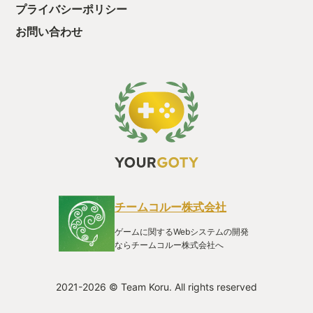
良い。避けるべき攻撃も明瞭、動作も早すぎず遅すぎず、判断
プライバシーポリシー
と対応がきちんと積み上げられる様な丁寧なバランス。ボス戦
も攻略の手掛かりを感じやすく、理不尽感はさほどありませ
お問い合わせ
ん。接触ダメージが無いのも助かります。 育成は概ねソウルラ
イク。集めたソウル的なものをどのステータスに注ぎ込むの
か、或いは武器の強化を優先するか？レベルを上げるごとの必
要経験値量のインフレも穏やかなため、時間をかけて稼いでい
く事により、「レベルを上げて物理で殴る」事が可能となって
います。やさしみ。 ちなみに遠距離武器として銃器も複数あり
まして、ガトリングや二丁拳銃を思うさまぶち込む事も出来ま
す。魔法もございます。攻撃手段が充実する一方でいわゆる防
具は無く、補正を得るチャーム（お守り）があるのみ。これに
よりリソースの注ぎ込み先が絞られており、無駄遣いを恐れ強
化を使い渋る気持ちを薄めます。 探索においても全体マップ上
の未解錠の扉が色違いで表示されるなど、不完全ではあります
がガイドとなってくれるため、ちょうど良い感じに「迷う」こ
チームコルー株式会社
とが出来ます。鍵を拾った、これはどこだろう。空中ダッシュ
を手に入れたがあの崖は跳び越せるだろうか？数多く配置され
ゲームに関するWebシステムの開発
たファストトラベルポイントが、適度な負荷をかけつつ探索を
ならチームコルー株式会社へ
アシストしてくれます。 これらのプレイ感が組み合わさり、気
が付けば数時間を溶かしている…という久しぶりの感覚に驚か
されました。越えやすいハードルが美しく配置されており、同
2021-2026 © Team Koru. All rights reserved
時にそれと気付かせない周到さもある。オマージュ元から何を
取り込み何を省くかの選択が巧みです。自力で道を探していく