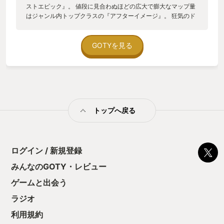
ストエピック』。 値段に見合わぬほどの広大で膨大なマップ量
はジャンル内トップクラスの『アフターイメージ』。 狂気のド
ット美術に超高難度のシリーズ2作目、『ブラスフェマス2』。
昨年以前のヒット作『メトロイドドレッド』、あるいは『エン
ダーリリィズ』。その先を切望される2D探索アクションジャン
GOTYを見る
ルの中で、それに応える様に次世代を感じさせる作品が幾つも
発売されました。 年末も差し迫った11月にリリースされた
『The Last Faith』も、そういった作品のうちのひとつです。
インディーズでの開発が中心のジャンルでもあり、各タイトル
目を引くところもあれば物足りないと感じる部分があるのがメ
トロイドヴァニア作品の常。正直この作品をプレイするまで
トップへ戻る
は、ボリュームと作り込みが尋常ではない『アフターイメー
ジ』が個人的なトップかな、と思っていました。その目算はプ
レイが始まるやいなや、崩れ去る事になります。 はいゲームス
タートしました。ドット描画のOPムービーが終わりまして操作
が可能になります。 前進してみましょう。歩きます。後退して
ログイン / 新規登録
みましょう。おっと？ちょっと滑ってから振り向きましたね。
みんなのGOTY・レビュー
見紛うはずもありません、これは…アルカードの動き！回避ボ
タンを押せばローリングのみならずスイっとバックスライド。
ゲームと出会う
そうです、2D探索アクションの金字塔、『悪魔城ドラキュラX
月下の夜想曲』への愛がゲーム開始直後から滲み出しているの
ラジオ
です。雑魚敵を倒せば名前だって出ます。大事なことです。 こ
利用規約
こからは細かなところを。まずアクション面の手触りが非常に